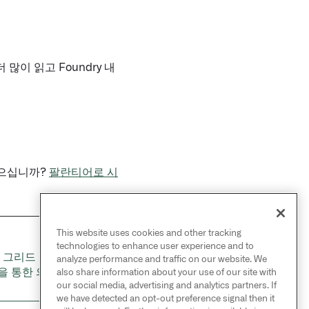
이 읽고 Foundry 내
싶으십니까?
팔란티어로 시
This website uses cookies and other tracking
NEXT
technologies to enhance user experience and to
 그리드 네트워크 모델
→
analyze performance and traffic on our website. We
을 통한 의사 결정 개선
also share information about your use of our site with
our social media, advertising and analytics partners. If
we have detected an opt-out preference signal then it