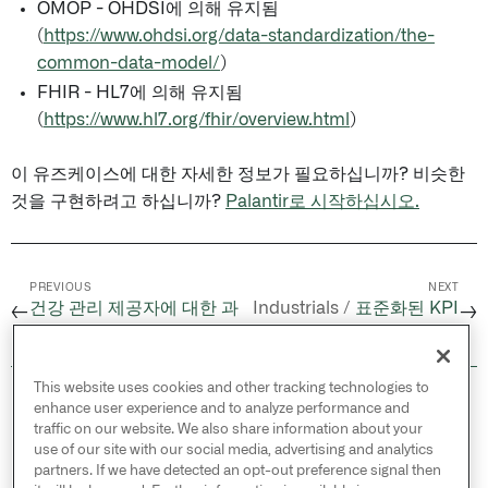
OMOP - OHDSI에 의해 유지됨
(
https://www.ohdsi.org/data-standardization/the-
common-data-model/
)
FHIR - HL7에 의해 유지됨
(
https://www.hl7.org/fhir/overview.html
)
이 유즈케이스에 대한 자세한 정보가 필요하십니까? 비슷한
것을 구현하려고 하십니까?
Palantir로 시작하십시오.
PREVIOUS
NEXT
건강 관리 제공자에 대한 과
Industrials /
표준화된 KPI
←
→
다 및 미지급 감소
리포팅을 통한 생산량 향상
This website uses cookies and other tracking technologies to
© 2026 Palantir Technologies Inc. All rights
enhance user experience and to analyze performance and
reserved.
traffic on our website. We also share information about your
use of our site with our social media, advertising and analytics
Cookies Statement ↗
partners. If we have detected an opt-out preference signal then