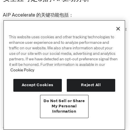
AIP Accelerate 的关键功能包括：
用户友好界面
：AIP Accelerate 拥有直观的界面，使工作
流构建者可以轻松使用 LLM 构建复杂的多维分析。
This website uses cookies and other tracking technologies to
enhance user experience and to analyze performance and
生成式 AI 模型
：在执行基于文本和视觉的任务时，定制
traffic on our website. We also share information about your
使用哪些可用的 LLM。
use of our site with our social media, advertising and analytics
partners. If we have detected an opt-out preference signal then
操作真实数据
：在平台内的数据上部署 LLM，如数据集
it will be honored. Further information is available in our
或媒体集（图像或 PDF 文件）。
Cookie Policy
共享结果
：将分析结果保存为新的数据集，以便在其他
AIP 工具中使用，或与其他用户共享工作流。
Accept Cookies
Reject All
数据安全
：AIP Accelerate 建立在与 Palantir 平台其他
部分相同的严格
安全
模型之上，包括基于用户的数据权
Do Not Sell or Share
限。这些平台安全控制仅授予 LLM 完成任务所需的访问
API 参考 ↗
My Personal
权限。
Information
Send feedback
AIP Accelerate 正在积极开发中，更多操作支持即将推出。