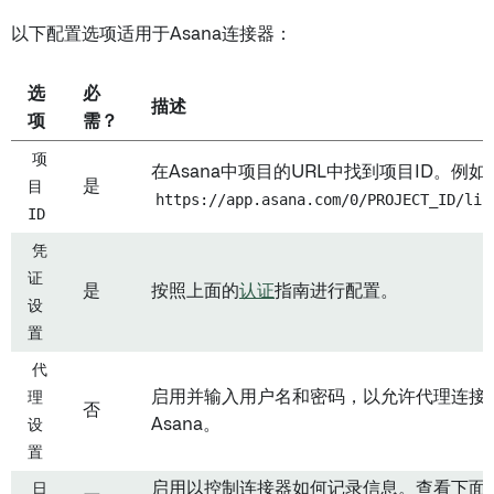
以下配置选项适用于Asana连接器：
选
必
描述
项
需？
项
在Asana中项目的URL中找到项目ID。例如
目
是
https://app.asana.com/0/PROJECT_ID/lis
ID
凭
证
是
按照上面的
认证
指南进行配置。
设
置
代
理
启用并输入用户名和密码，以允许代理连接
否
设
Asana。
置
日
启用以控制连接器如何记录信息。查看下面