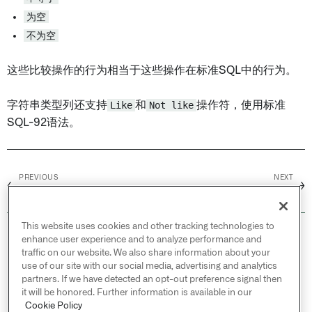
为空
不为空
这些比较操作的行为相当于这些操作在标准SQL中的行为。
字符串类型列还支持
Like
和
Not like
操作符，使用标准
SQL-92语法。
PREVIOUS
NEXT
←
→
Apache Phoenix
Authorize.Net
This website uses cookies and other tracking technologies to
© 2026 Palantir Technologies Inc. All rights
enhance user experience and to analyze performance and
reserved.
traffic on our website. We also share information about your
use of our site with our social media, advertising and analytics
Cookies Statement ↗
partners. If we have detected an opt-out preference signal then
Privacy Statement ↗
it will be honored. Further information is available in our
Terms of Use ↗
Cookie Policy