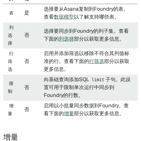
选择要从Asana复制到Foundry的表。
表
是
查看
数据模型
以了解支持哪些表。
列
选择要同步到Foundry的列子集。查看
选
否
下面的
列选择
部分以获取更多信息。
择
行
启用并添加筛选以移除不符合其列值标
筛
否
准的行。查看下面的
行筛选
部分以获取
选
更多信息。
向基础查询添加SQL
limit
子句。此设
限
否
置可用于限制单次运行中同步到
制
Foundry的行数。
增
启用以小批量同步数据到Foundry。查
否
量
看下面的
增量
部分以获取更多信息。
增量