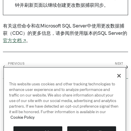
钟并刷新页面以继续创建更改数据捕获同步。
有关这些命令和在Microsoft SQL Server中使用更改数据捕
获（CDC）的更多信息，请参阅所使用版本的SQL Server的
官方文档 ↗
。
PREVIOUS
NEXT
←
→
Microsoft Project
Microsoft Teams
This website uses cookies and other tracking technologies to
© 2026 Palantir Technologies Inc. All rights
enhance user experience and to analyze performance and
reserved.
traffic on our website. We also share information about your
use of our site with our social media, advertising and analytics
Cookies Statement ↗
partners. If we have detected an opt-out preference signal then
Privacy Statement ↗
it will be honored. Further information is available in our
Terms of Use ↗
Cookie Policy
Do Not Sell or Share My Personal Information