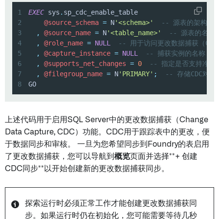
1
EXEC
 sys
.
2
@source_schema
=
 N
'<schema>'
-- 源表的架构名
3
,
@source_name
=
 N
'<table_name>'
-- 源表的名称
4
,
@role_name
=
NULL
-- 用于访问更改数据捕获（CD
5
,
@capture_instance
=
NULL
-- 捕获实例的名称，N
6
,
@supports_net_changes
=
0
-- 指定是否支持净更
7
,
@filegroup_name
=
 N
'PRIMARY'
;
-- 存储CDC对
8
GO
上述代码用于启用SQL Server中的更改数据捕获（Change
Data Capture, CDC）功能。CDC用于跟踪表中的更改，便
于数据同步和审核。 一旦为您希望同步到Foundry的表启用
了更改数据捕获，您可以导航到
概览
页面并选择**+ 创建
CDC同步**以开始创建新的更改数据捕获同步。
探索运行时必须正常工作才能创建更改数据捕获同
步。如果运行时仍在初始化，您可能需要等待几秒