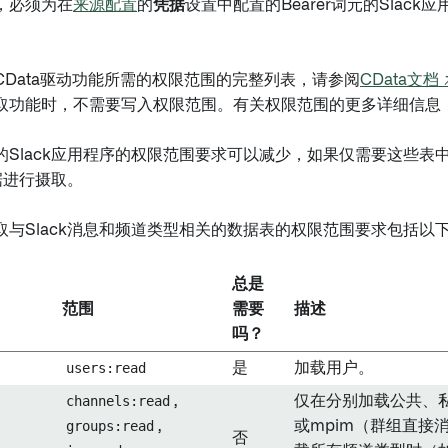
，必须为在
来源配置
的
凭据
设置中配置的Bearer词元的Slack应
CData驱动功能所需的权限范围的完整列表，请参阅
CData文档 
取功能时，不需要写入权限范围。有关权限范围的更多详细信息
的Slack应用程序的权限范围要求可以减少，如果仅需要这些表
数据进行摄取。
取与Slack消息和频道类型相关的数据表的权限范围要求包括以
总是
范围
需要
描述
吗？
users:read
是
加载用户。
channels:read
,
仅在分别加载公共、私
groups:read
,
或mpim（群组直接
否