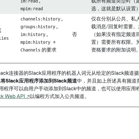
im:read
,
载所有频道类型时（
mpim:read
选，这就是默认设置
channels:history
,
仅在分别从公共、私人
groups:history
,
载消息/回复时需要
或
im:history
,
否
（如果没有指定频道
lies
mpim:history
+
置）需要所有权限。
Channels
的要求
资格要求的附加说明
lack连接器的Slack应用程序的机器人词元从给定的Slack频
先
将Slack应用程序添加到Slack频道
中，并且如上所述具有频道
k应用程序可以由用户手动添加到Slack中的频道，也可以使用应
ck Web API ↗
以编程方式加入公共频道。