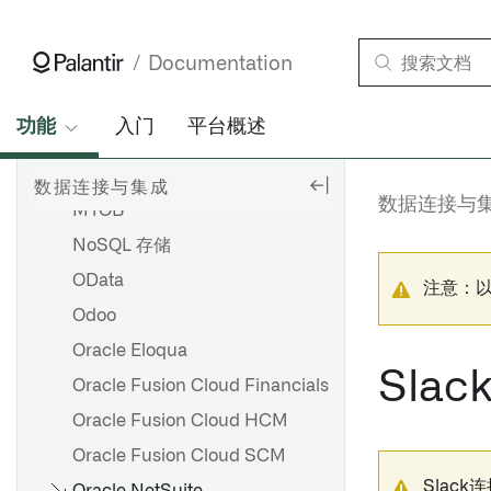
Microsoft Planner
Microsoft Power BI® XMLA
Documentation
Microsoft Project
Microsoft SQL Server
功能
入门
平台概述
Microsoft Teams
Monday
数据连接与集成
数据连接与
MYOB
NoSQL 存储
OData
注意：
Odoo
Oracle Eloqua
Slack
Oracle Fusion Cloud Financials
Oracle Fusion Cloud HCM
Oracle Fusion Cloud SCM
Slac