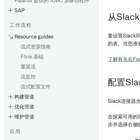
Palantir 提供的 JDBC 源驱动程序
SAP
从Sla
工作流程
要设置Slac
Resource guides
的表。当您准
流式资源指南
Flink 基础
了解有关在Fo
重置流
SAP 附加组件的安装
流监控
配置Sl
安装 Palantir Foundry
流式配置文件
Connector 2.0 以用于 SAP 应
构建管道
用程序
Slack连接
优化管道
安装远程代理
维护管道
在探索可用的
为 4.6C/620/640 安装远程代
步并选择右侧的*
理
应用
安装支持包
调试失败任务