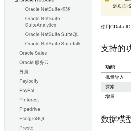
Oracle NetSuite
源页面找
Oracle NetSuite 概述
Oracle NetSuite
SuiteAnalytics
使用CData 
Oracle NetSuite SuiteQL
Oracle NetSuite SuiteTalk
支持的
Oracle Sales
Oracle 服务云
功能
外展
批量导入
Paylocity
探索
PayPal
增量
Pinterest
Pipedrive
数据模
PostgreSQL
Presto