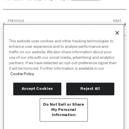
PREVIOUS
NEXT
←
→
健康检查
变更数据捕获 (CDC)
This website uses cookies and other tracking technologies to
© 2026 Palantir Technologies Inc. All rights
enhance user experience and to analyze performance and
reserved.
traffic on our website. We also share information about your
use of our site with our social media, advertising and analytics
Cookies Statement ↗
partners. If we have detected an opt-out preference signal then
Privacy Statement ↗
it will be honored. Further information is available in our
Terms of Use ↗
Cookie Policy
Do Not Sell or Share My Personal Information
Accept Cookies
Reject All
Do Not Sell or Share
API 参考 ↗
My Personal
Information
Send feedback