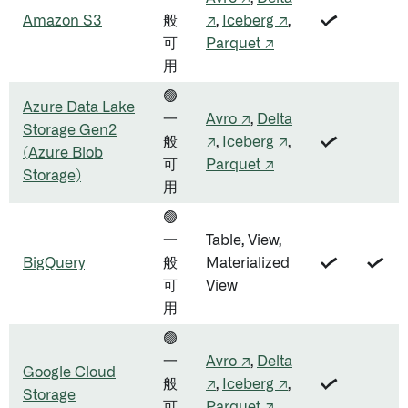
Amazon S3
般
↗
,
Iceberg ↗
,
✔️
可
Parquet ↗
用
🟢
Azure Data Lake
一
Avro ↗
,
Delta
Storage Gen2
般
↗
,
Iceberg ↗
,
✔️
(Azure Blob
可
Parquet ↗
Storage)
用
🟢
一
Table, View,
BigQuery
般
Materialized
✔️
✔️
可
View
用
🟢
一
Avro ↗
,
Delta
Google Cloud
般
↗
,
Iceberg ↗
,
✔️
Storage
可
Parquet ↗