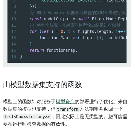
8
}
)
)
;
9
// 调用 Foundry 机器学习模型的实时部署进行预测
10
const
 modelOutput 
=
await
 FlightModelDeploy
11
// 将每个航班与其对应的模型输出结果进行映射
12
for
(
let
 i 
=
0
;
 i 
<
 flights
.
length
;
 i
++
)
{
13
        functionsMap
.
set
(
flights
[
i
]
,
 modelOutpu
14
}
15
return
 functionsMap
;
16
}
由模型数据集支持的函数
模型上的函数针对服务于
模型资产
的部署进行了优化。来自
数据集的模型也支持，但
transform
方法期望并返回一个
list<Row<str, any>>
，因此实际上是无类型的。您可能需
要在运行时检查数据的有效性。