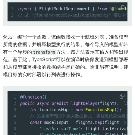
1
import
{
 FlightModelDeployment 
}
from
"@foundry/
2
// 从 "@foundry/models-api/deployments" 模块中导入
然后，编写一个函数，该函数接收一个航班列表，准备模型
所需的数据，并解释模型执行的结果。每个导入的模型都带
有一个异步的
transform
方法，该方法表示其输入和输出规
范。基于此，TypeScript可以在编译时确保发送到模型部署
和从模型部署接收的数据结构是正确的。除非另有说明，建
模目标的实时部署以行列表进行操作。
1
@
Function
(
)
2
public
async
predictFlightDelays
(
flights
:
 Fligh
3
let
 functionsMap 
=
new
FunctionsMap
(
)
;
4
// 准备模型预期的输入数据格式，将航班信息转换为模
5
const
 modelInput 
=
 flights
.
map
(
flight 
=>
(
{
6
"lastArrivalTime"
:
 flight
.
lastArrivalTi
7
"lastExpectedArrivalTime"
:
 flight
.
lastE