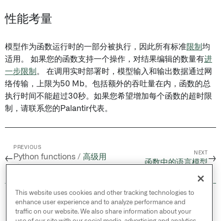
性能考量
模型作为函数运行时的一部分被执行，因此所有标准
限制
均
适用。 如果您的函数支持一个操作，对结果编辑的数量有
进
一步限制
。 在调用实时部署时，模型输入和输出数据通过网
络传输，上限为50 Mb。包括额外的吞吐量在内，函数的总
执行时间不能超过30秒。如果您希望增加每个函数的超时限
制，请联系您的Palantir代表。
PREVIOUS
NEXT
Python functions /
高级用
←
→
函数中的语言模型
法
This website uses cookies and other tracking technologies to
© 2026 Palantir Technologies Inc. All rights
enhance user experience and to analyze performance and
reserved.
traffic on our website. We also share information about your