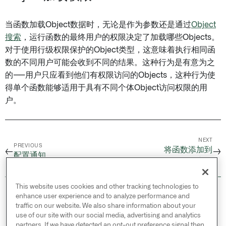
当函数加载Object数据时，无论是作为参数还是通过
Object
搜索
，运行函数的最终用户的权限决定了加载哪些Objects。
对于使用行级权限保护的Object类型，这意味着执行相同函
数的不同用户可能会收到不同的结果。这种行为是有意为之
的——用户只应看到他们有权限访问的Objects，这种行为使
得单个函数能够适用于具有不同个体Object访问权限的用
户。
NEXT
PREVIOUS
将函数添加到
←
→
配置通知
Marketplace 产品
This website uses cookies and other tracking technologies to
© 2026 Palantir Technologies Inc. All rights
enhance user experience and to analyze performance and
reserved.
traffic on our website. We also share information about your
use of our site with our social media, advertising and analytics
Cookies Statement ↗
partners. If we have detected an opt-out preference signal then