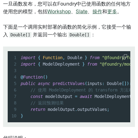
一旦函数发布，您可以在Foundry中已使用函数的任何地方
使用您的模型，包括
Workshop
、
Slate
、
操作
和
更多
。
下面是一个调用实时部署的函数的简化示例，它接受一个输
入
Double[]
并返回一个输出
Double[]
：
1
import
{
Function
,
 Double 
}
from
"@foundry/func
2
import
{
 ModelDeployment 
}
from
"@foundry/model
3
4
@
Function
(
)
5
public
async
predictValues
(
inputs
:
 Double
[
]
)
:
P
6
// 使用 ModelDeployment 的 transform 方
7
const
 modelOutput 
=
await
 ModelDeployment
.
t
8
// 返回预测结果
9
return
 modelOutput
.
outputValues
;
10
}