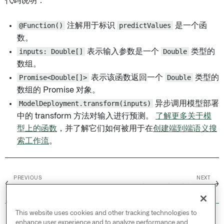
代码说明：
@Function()
注解用于标识
predictValues
是一个函
数。
inputs: Double[]
表示输入参数是一个
Double
类型的
数组。
Promise<Double[]>
表示该函数返回一个
Double
类型的
数组的 Promise 对象。
ModelDeployment.transform(inputs)
异步调用模型部署
中的 transform 方法对输入进行预测。
了解更多关于模
型上的函数
，并了解它们如何被用于在
创建端到端语义搜
索工作流
。
PREVIOUS
NEXT
←
→
目标
选择合适的建模工具
This website uses cookies and other tracking technologies to
© 2026 Palantir Technologies Inc. All rights
enhance user experience and to analyze performance and