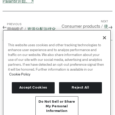
Palantir开始。 ↗
NEXT
PREVIOUS
Consumer products /
使
←
→
用例模式 /
资源分配与优化
用ERP数据优化供应链生产
This website uses cookies and other tracking technologies to
© 2026 Palantir Technologies Inc. All rights
enhance user experience and to analyze performance and
reserved.
traffic on our website. We also share information about your
use of our site with our social media, advertising and analytics
Cookies Statement ↗
partners. If we have detected an opt-out preference signal then
Privacy Statement ↗
it will be honored. Further information is available in our
Terms of Use ↗
Cookie Policy
Do Not Sell or Share My Personal Information
Accept Cookies
Reject All
Do Not Sell or Share
API 参考 ↗
My Personal
Information