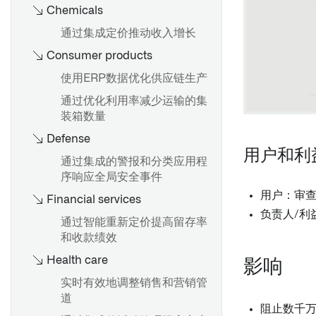
AIP Assist中的自定义内容来
Chemicals
源
阶段1：聚焦应用案例
通过集成定价推动收入增长
向 AIP Assist 注册自定义内容
Consumer products
阶段1：角色和职责
源
使用ERP数据优化供应链生产
使用 AIP Assist 提供自定义内
容源
通过优化利用率减少运输的集
阶段2：搭建基础设施以实现扩
装箱数量
部署自定义源支持的AIP
展
Assist代理
Defense
用户和利
阶段2: 角色与职责
自定义内容来源最佳实践
通过集成的警报和分类应用程
序响应全局安全事件
用户：审
Financial services
负责人/利
阶段3：通过自治实现平台增长
通过智能重新定价提高留存率
第三阶段：角色和职责
和收款绩效
Health care
影响
第四阶段：超高速增长
实时有效地调整销售和营销管
道
第四阶段：角色和职责
阻止数千