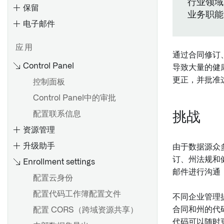
行业领域
保留
业务职能
电子邮件
入门
应用
通过合同修订
为 Azure AD 配置 SAML 2.0
Control Panel
集成
导致大量的健康
更正，并批准
控制面板
为 Okta 配置 SAML 2.0 集成
Control Panel中的审批
为其他身份提供者配置SAML
2.0集成
配置联系信息
挑战
在控制面板中更新 SAML 提供
资源管理
程序
升级助手
由于数据源众
订、州法规和
Enrollment settings
起始
邮件进行沟通
配置云身份
配置代码工作簿配置文件
不同企业管理
合同和州的代
配置 CORS（跨域资源共享）
代码可以随时