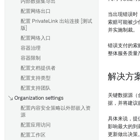
内部数据集导出
配置网络出口
当出现错误时
配置 PrivateLink 出站连接 [测试
索赔可能被少
版]
并实施制裁。
配置网络入口
错误支付的索
容器治理
整体服务质量
容器限制
配置文档提供者
解决方
配置支持类型
配置支持团队
关键数据源（合
Organization settings
据，并将建议
配置内容安全策略以外部嵌入资
源
具体来说，提
配置应用访问
影响最大的到
更新做出决策
配置工作区