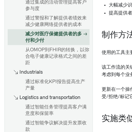
通过集成的活动管理提高客户
大幅减少
参与度
提高提供
治理流程
通过警报和了解提供者绩效来
减少健康网络提供者的成本
制作方
减少对医疗保健提供者的多
付和少付
从OMOP到FHIR的转换，以弥
使用的工具主
合电子健康记录格式之间的差
距
该工作流的关
Industrials
考虑到每个业
通过标准化KPI报告提高生产
产量
更新在一个操
受/拒绝/标
Logistics and transportation
通过智能任务管理提高客户满
意度和保留率
实施类
通过智能争议解决提升发票收
款