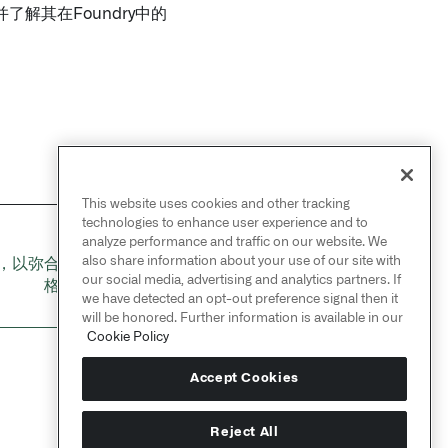
解其在Foundry中的
This website uses cookies and other tracking
technologies to enhance user experience and to
analyze performance and traffic on our website. We
NEXT
also share information about your use of our site with
换，以弥合电子健康记录
→
our social media, advertising and analytics partners. If
格式之间的差距
we have detected an opt-out preference signal then it
will be honored. Further information is available in our
Cookie Policy
Accept Cookies
Reject All