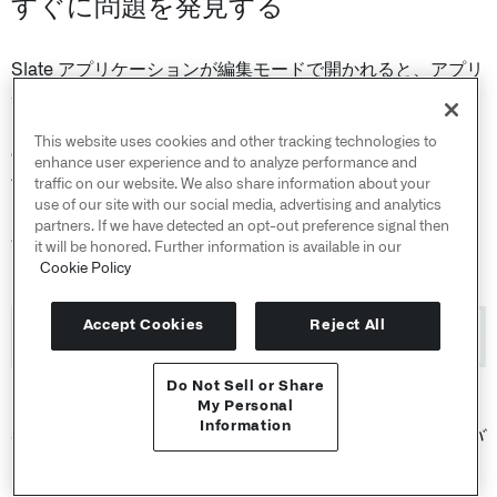
すぐに問題を発見する
Slate アプリケーションが編集モードで開かれると、アプリ
ケーションはすべてのクエリと関数の正常なランタイムを
ロード時に自動的にチェックします。ただし、デフォルト
This website uses cookies and other tracking technologies to
のアプリケーション状態では条件が満たされない場合、条
enhance user experience and to analyze performance and
件付きクエリは実行されないことに注意してください。検
traffic on our website. We also share information about your
use of our site with our social media, advertising and analytics
出されたエラーや警告は、ページの上部にあるアクション
partners. If we have detected an opt-out preference signal then
バーに表示されます。
it will be honored. Further information is available in our
Cookie Policy
Accept Cookies
Reject All
Do Not Sell or Share
APIリファレンス ↗
My Personal
Information
Slate アプリケーション内のエラーや警告は、アクションバ
Send feedback
ーに表示されます。