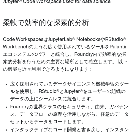
Jupyter® Code Workspace used for data science.
柔軟で効率的な探索的分析
Code WorkspacesはJupyterLab® NotebooksやRStudio®
Workbenchのような広く使用されているツールをPalantir
エコシステムのパワーと統合し、Foundry内で効率的な探
索的分析を行うための主要な場所として確立します。 以下
の機能を近々利用できるようになります：
広く採用されているデータサイエンスと機械学習のツー
ルを使用し、RStudio®とJupyter®をユーザーの組織の
データの上にシームレスに統合します。
Foundryの世界クラスのセキュリティ、由来、ガバナン
ス、データフローの原理を活用しながら、任意のデータ
セットからデータをロードします。
インタラクティブなコード開発と書き戻し、インスタン