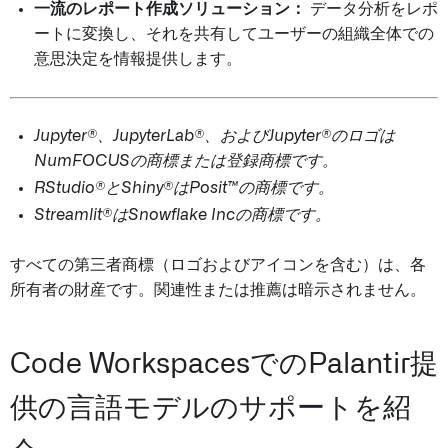
一流のレポート作成ソリューション：
データ分析をレポ
ートに変換し、それを共有してユーザーの組織全体での
意思決定を情報提供します。
Jupyter®、JupyterLab®、およびJupyter®のロゴは
NumFOCUSの商標または登録商標です。
RStudio®とShiny®はPosit™の商標です。
Streamlit®はSnowflake Incの商標です。
すべての第三者商標（ロゴおよびアイコンを含む）は、各
所有者の財産です。関連性または推薦は暗示されません。
Code WorkspacesでのPalantir提
供の言語モデルのサポートを紹