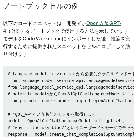
ノートブックセルの例
以下のコードスニペットは、開発者が
Open AI's GPT-
4
（外部）をノートブックで使用する方法を示しています。
モデルをCode Workspaceにインポートした後、推論を実
行するために提供されたスニペットをセルにコピーして貼
り付けます。
# language_model_service_apiから必要なクラスをインポート
from language_model_service_api.languagemodelservice_
from language_model_service_api.languagemodelservice_
# palantir_modelsからOpenAiGptChatLanguageModelを
from palantir_models.models import OpenAiGptChatLangu
# "gpt_v4"という名前のモデルを取得します

model = OpenAiGptChatLanguageModel.get("gpt_v4")

# "why is the sky blue?"というユーザーメッセージでチ
response = model.create_chat_completion(GptChatComple