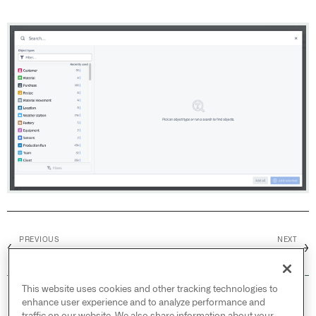
PREVIOUS
NEXT
←
→
2022年11月
2022年9月
This website uses cookies and other tracking technologies to
© 2026 Palantir Technologies Inc. All rights
enhance user experience and to analyze performance and
reserved.