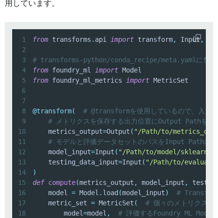
用しています。
1
from
 transforms
.
api 
import
 transform
,
 Input
,
2
3
# transforms-python/conda_recipe/meta.ya
4
from
 foundry_ml 
import
5
from
 foundry_ml_metrics 
import
6
7
8
@transform
(
# @transformを使用しているので、入力はT
9
# メトリクスを保存する出力位置にOutput Path
10
    metrics_output
=
Output
(
"/Path/to/metrics_dat
11
# モデルと評価データセットのパスをInput Path
12
    model_input
=
Input
(
"/Path/to/model/sklearn_l
13
    testing_data_input
=
Input
(
"/Path/to/evaluati
14
)
15
def
compute
(
metrics_output
,
 model_input
,
 testin
16
    model 
=
 Model
.
load
(
model_input
)
# Transfo
17
    metric_set 
=
 MetricSet
(
# 個々のメトリクスを追
18
        model
=
model
,
# 評価するFoundry ML Model