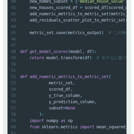
40
    new_homes_subset 
=
{
'median_house_value'
:
'
41
    new_houses_scored_df 
=
 scored_df
[
scored_df
[
42
    add_numeric_metrics_to_metric_set
(
metric_se
43
    add_residuals_scatter_plot_to_metric_set
(
me
44
45
    metric_set
.
save
(
metrics_output
)
# このMetr
46
47
48
def
get_model_scores
(
model
,
 df
)
:
49
return
 model
.
transform
(
df
)
# モデルに基づい
50
51
52
def
add_numeric_metrics_to_metric_set
(
53
            metric_set
,
54
            scored_df
,
55
            y_true_column
,
56
            y_prediction_column
,
57
            subset
=
None
58
)
:
59
import
 numpy 
as
60
from
 sklearn
.
metrics 
import
 mean_squared_er
61