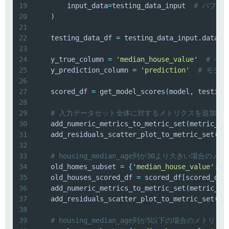
19
        input_data
=
testing_data_input  
# パフォー
20
)
21
22
    testing_data_df 
=
 testing_data_input
.
datafr
23
24
    y_true_column 
=
'median_house_value'
# モ
25
    y_prediction_column 
=
'prediction'
# モデ
26
27
    scored_df 
=
 get_model_scores
(
model
,
 testing
28
29
# 入力データセット全体に対するメトリクスを追加し
30
    add_numeric_metrics_to_metric_set
(
metric_se
31
    add_residuals_scatter_plot_to_metric_set
(
me
32
33
# housing_median_age列が30より大きい場合
34
    old_homes_subset 
=
{
'median_house_value'
:
'
35
    old_houses_scored_df 
=
 scored_df
[
scored_df
[
36
    add_numeric_metrics_to_metric_set
(
metric_se
37
    add_residuals_scatter_plot_to_metric_set
(
me
38
39
# housing_median_age列が5以下の場合のメトリ