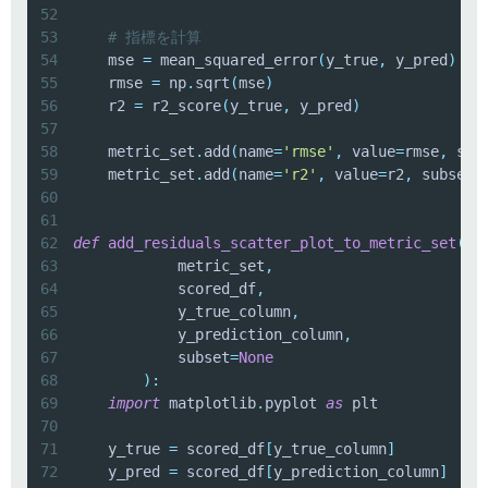
52
53
# 指標を計算
54
    mse 
=
 mean_squared_error
(
y_true
,
 y_pred
)
55
    rmse 
=
 np
.
sqrt
(
mse
)
56
    r2 
=
 r2_score
(
y_true
,
 y_pred
)
57
58
    metric_set
.
add
(
name
=
'rmse'
,
 value
=
rmse
,
 sub
59
    metric_set
.
add
(
name
=
'r2'
,
 value
=
r2
,
 subset
=
60
61
62
def
add_residuals_scatter_plot_to_metric_set
(
63
            metric_set
,
64
            scored_df
,
65
            y_true_column
,
66
            y_prediction_column
,
67
            subset
=
None
68
)
:
69
import
 matplotlib
.
pyplot 
as
70
71
    y_true 
=
 scored_df
[
y_true_column
]
72
    y_pred 
=
 scored_df
[
y_prediction_column
]