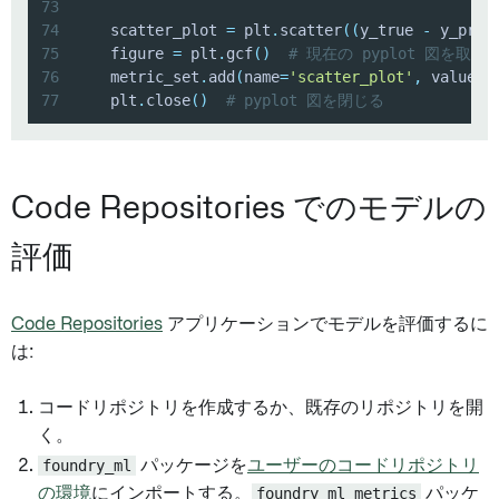
73
74
    scatter_plot 
=
 plt
.
scatter
(
(
y_true 
-
 y_pred
75
    figure 
=
 plt
.
gcf
(
)
# 現在の pyplot 図を取得
76
    metric_set
.
add
(
name
=
'scatter_plot'
,
 value
=
f
77
    plt
.
close
(
)
# pyplot 図を閉じる
Code Repositories でのモデルの
評価
Code Repositories
アプリケーションでモデルを評価するに
は:
コードリポジトリを作成するか、既存のリポジトリを開
く。
foundry_ml
パッケージを
ユーザーのコードリポジトリ
の環境
にインポートする。
foundry_ml_metrics
パッケ