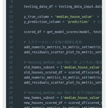
9
10
    testing_data_df 
=
 testing_data_input
.
datafr
11
12
    y_true_column 
=
'median_house_value'
# モ
13
    y_prediction_column 
=
'prediction'
# モデ
14
15
    scored_df 
=
 get_model_scores
(
model
,
 testing
16
17
# 入力データセット全体の指標を追加
18
    add_numeric_metrics_to_metric_set
(
metric_se
19
    add_residuals_scatter_plot_to_metric_set
(
me
20
21
# housing_median_age 列が 30 より大きい場合
22
    old_homes_subset 
=
{
'median_house_value'
:
'
23
    old_houses_scored_df 
=
 scored_df
[
scored_df
[
24
    add_numeric_metrics_to_metric_set
(
metric_se
25
    add_residuals_scatter_plot_to_metric_set
(
me
26
27
# housing_median_age 列が 5 以下の場合の指標
28
    new_homes_subset 
=
{
'median_house_value'
:
'
29
    new_houses_scored_df 
=
 scored_df
[
scored_df
[
30
    add_numeric_metrics_to_metric_set
(
metric_se