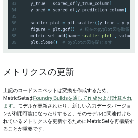
83
    y_true 
=
 scored_df
[
y_true_column
]
84
    y_pred 
=
 scored_df
[
y_prediction_column
]
85
86
    scatter_plot 
=
 plt
.
scatter
(
(
y_true 
-
 y_pred
87
    figure 
=
 plt
.
gcf
(
)
# 現在のpyplot図を取得し
88
    metric_set
.
add
(
name
=
'scatter_plot'
,
 value
=
f
89
    plt
.
close
(
)
# pyplotの図を閉じます
メトリクスの更新
上記のコードスニペットは変換を作成するため、
MetricSetsは
Foundry Buildsを通じて作成および計算され
ます
。モデルが更新されたり、新しい入力データバージョ
ンが利用可能になったりすると、そのモデルに関連付けら
れているメトリクスを更新するためにMetricSetを再構築す
ることが重要です。