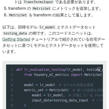
トは
TransformsInput
である必要があります。
transform の
MetricSet
にメトリックを追加します。
MetricSet
を transform の結果として返します。
以下は、回帰モデル
lr_model
とテストデータセット
testing_data
の例です。このコードスニペットは、
Getting Started
チュートリアルで紹介されている住宅デー
タセットに基づくモデルとテストデータセットを使用して
います。
1
def
lr_evaluation_testing
(
lr_model
,
 testing_dat
2
from
 foundry_ml_metrics 
import
 MetricSet  
#
3
4
    model 
=
 lr_model  
# モデルの名前を変更
5
    metric_set 
=
 MetricSet
(
# 個々の指標を追加するた
6
        model 
=
 lr_model
,
# 評価している Foundr
7
        input_data
=
testing_data_input  
# パフォー
8
)