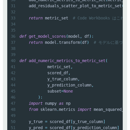
31
    add_residuals_scatter_plot_to_metric_set
(
me
32
33
return
 metric_set  
# Code Workbooks はこれ
34
35
36
def
get_model_scores
(
model
,
 df
)
:
37
return
 model
.
transform
(
df
)
# モデルに基づい
38
39
40
def
add_numeric_metrics_to_metric_set
(
41
            metric_set
,
42
            scored_df
,
43
            y_true_column
,
44
            y_prediction_column
,
45
            subset
=
None
46
)
:
47
import
 numpy 
as
48
from
 sklearn
.
metrics 
import
 mean_squared_er
49
50
    y_true 
=
 scored_df
[
y_true_column
]
51
    y_pred 
=
 scored_df
[
y_prediction_column
]