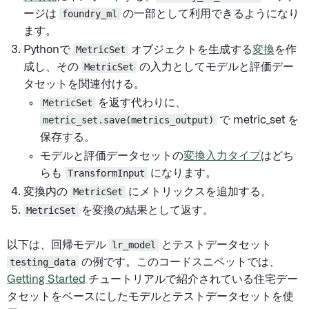
ージは
foundry_ml
の一部として利用できるようになり
ます。
Pythonで
MetricSet
オブジェクトを生成する
変換
を作
成し、その
MetricSet
の入力としてモデルと評価デー
タセットを関連付ける。
MetricSet
を返す代わりに、
metric_set.save(metrics_output)
で metric_set を
保存する。
モデルと評価データセットの
変換入力タイプ
はどち
らも
TransformInput
になります。
変換内の
MetricSet
にメトリックスを追加する。
MetricSet
を変換の結果として返す。
以下は、回帰モデル
lr_model
とテストデータセット
testing_data
の例です。このコードスニペットでは、
Getting Started
チュートリアルで紹介されている住宅デー
タセットをベースにしたモデルとテストデータセットを使