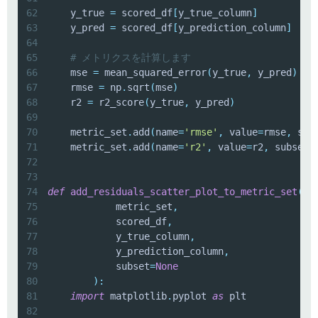
62
    y_true 
=
 scored_df
[
y_true_column
]
63
    y_pred 
=
 scored_df
[
y_prediction_column
]
64
65
# メトリクスを計算します
66
    mse 
=
 mean_squared_error
(
y_true
,
 y_pred
)
67
    rmse 
=
 np
.
sqrt
(
mse
)
68
    r2 
=
 r2_score
(
y_true
,
 y_pred
)
69
70
    metric_set
.
add
(
name
=
'rmse'
,
 value
=
rmse
,
 sub
71
    metric_set
.
add
(
name
=
'r2'
,
 value
=
r2
,
 subset
=
72
73
74
def
add_residuals_scatter_plot_to_metric_set
(
75
            metric_set
,
76
            scored_df
,
77
            y_true_column
,
78
            y_prediction_column
,
79
            subset
=
None
80
)
:
81
import
 matplotlib
.
pyplot 
as
82