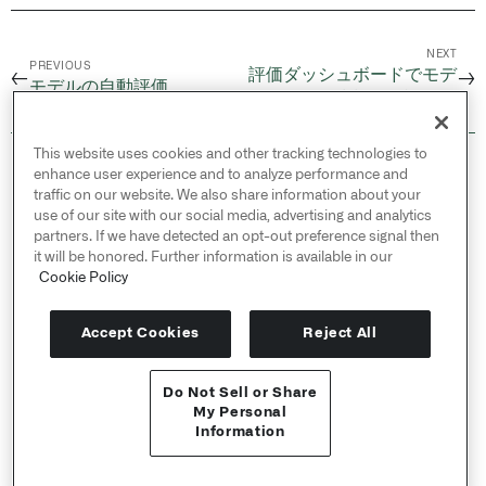
NEXT
PREVIOUS
評価ダッシュボードでモデ
←
→
モデルの自動評価
ルの指標を確認する
This website uses cookies and other tracking technologies to
© 2026 Palantir Technologies Inc. All rights
enhance user experience and to analyze performance and
reserved.
traffic on our website. We also share information about your
use of our site with our social media, advertising and analytics
Cookies Statement ↗
partners. If we have detected an opt-out preference signal then
Privacy Statement ↗
it will be honored. Further information is available in our
Terms of Use ↗
Cookie Policy
Do Not Sell or Share My Personal Information
Accept Cookies
Reject All
Do Not Sell or Share
APIリファレンス ↗
My Personal
Information
Send feedback