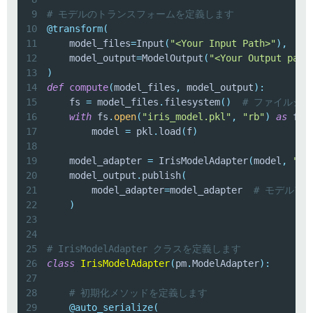
9
# モデルのトランスフォームを定義します
10
@transform
(
11
    model_files
=
Input
(
"<Your Input Path>"
)
,
#
12
    model_output
=
ModelOutput
(
"<Your Output path
13
)
14
def
compute
(
model_files
,
 model_output
)
:
15
    fs 
=
 model_files
.
filesystem
(
)
# ファイルシ
16
with
 fs
.
open
(
"iris_model.pkl"
,
"rb"
)
as
 f
:
17
        model 
=
 pkl
.
load
(
f
)
18
19
    model_adapter 
=
 IrisModelAdapter
(
model
,
"ta
20
    model_output
.
publish
(
21
        model_adapter
=
model_adapter  
# モデルア
22
)
23
24
25
# IrisModelAdapter クラスを定義します
26
class
IrisModelAdapter
(
pm
.
ModelAdapter
)
:
27
28
# 初期化メソッドを定義します
29
@auto_serialize
(