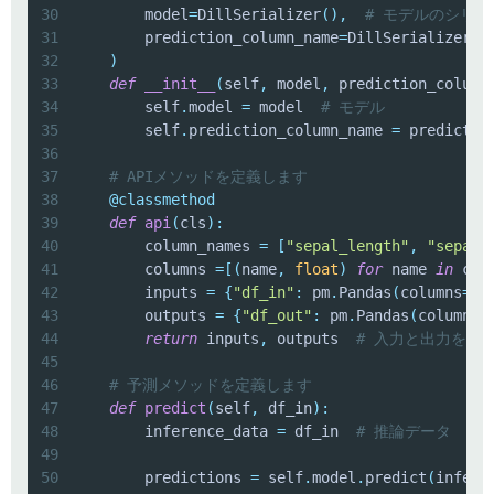
30
        model
=
DillSerializer
(
)
,
# モデルのシリ
31
        prediction_column_name
=
DillSerializer
(
)
32
)
33
def
__init__
(
self
,
 model
,
 prediction_column
34
        self
.
model 
=
 model  
# モデル
35
        self
.
prediction_column_name 
=
 predictio
36
37
# APIメソッドを定義します
38
@classmethod
39
def
api
(
cls
)
:
40
        column_names 
=
[
"sepal_length"
,
"sepal_
41
        columns 
=
[
(
name
,
float
)
for
 name 
in
 col
42
        inputs 
=
{
"df_in"
:
 pm
.
Pandas
(
columns
=
co
43
        outputs 
=
{
"df_out"
:
 pm
.
Pandas
(
columns
=
44
return
 inputs
,
 outputs  
# 入力と出力を返
45
46
# 予測メソッドを定義します
47
def
predict
(
self
,
 df_in
)
:
48
        inference_data 
=
 df_in  
# 推論データ
49
50
        predictions 
=
 self
.
model
.
predict
(
infere