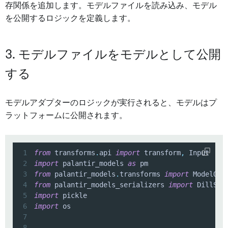
存関係を追加します。モデルファイルを読み込み、モデル
を公開するロジックを定義します。
3. モデルファイルをモデルとして公開
する
モデルアダプターのロジックが実行されると、モデルはプ
ラットフォームに公開されます。
1
from
 transforms
.
api 
import
 transform
,
2
import
 palantir_models 
as
3
from
 palantir_models
.
transforms 
import
4
from
 palantir_models_serializers 
import
5
import
6
import
7
8