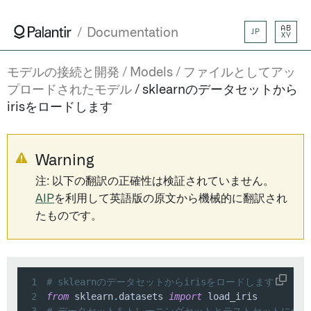
AB
Documentation
JP
XY
モデルの接続と開発
Models
ファイルとしてアッ
プロードされたモデル
sklearnのデータセットから
irisをロードします
Warning
注: 以下の翻訳の正確性は検証されていません。
AIP
を利用して英語版の原文から機械的に翻訳され
たものです。
1
# sklearnのデータセットからirisをロードします
2
from
 sklearn
.
datasets 
import
3
# データセットをトレーニングセットとテストセットに分