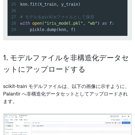
25
knn
.
fit
(
X_train
,
 y_train
)
26
27
# モデルをpickleファイルとして保存
28
with
open
(
"iris_model.pkl"
,
"wb"
)
as
 f
:
29
    pickle
.
dump
(
knn
,
 f
)
1. モデルファイルを非構造化データセ
ットにアップロードする
scikit-train モデルファイルは、以下の画像に示すように、
Palantir へ非構造化データセットとしてアップロードされ
ます。