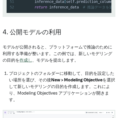
51
        inference_data
[
self
.
prediction_column_n
52
return
 inference_data  
# 推論データを返す
4. 公開モデルの利用
モデルが公開されると、プラットフォームで推論のために
利用する準備が整います。この例では、新しいモデリング
の目的を
作成し
、モデルを提出します。
プロジェクトのフォルダーに移動して、目的を設定した
い場所を選び、その後
New > Modeling Objective
を選択
して新しいモデリングの目的を作成します。これによ
り、Modeling Objectives アプリケーションが開きま
す。