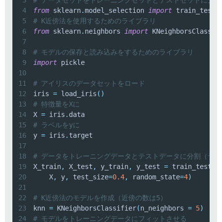
4
from
 sklearn
.
model_selection 
import
5
# K近傍法を使用するためのライブラリ
6
from
 sklearn
.
neighbors 
import
7
8
# モデルの保存と読み込みをするためのライブラリ
9
import
10
11
# アイリスのデータセットをロード
12
iris 
=
 load_iris
(
)
13
# 特徴量をXに
14
X 
=
 iris
.
15
# ラベルをyに
16
y 
=
 iris
.
17
18
# データをトレーニングデータとテストデータに分割（テス
19
X_train
,
 X_test
,
 y_train
,
 y_test 
=
 train_test_s
20
    X
,
 y
,
 test_size
=
0.4
,
 random_state
=
4
)
21
22
# K近傍法のモデルを作成（近傍の数は5）
23
knn 
=
 KNeighborsClassifier
(
n_neighbors 
=
5
)
24
# モデルをトレーニングデータにフィットさせる