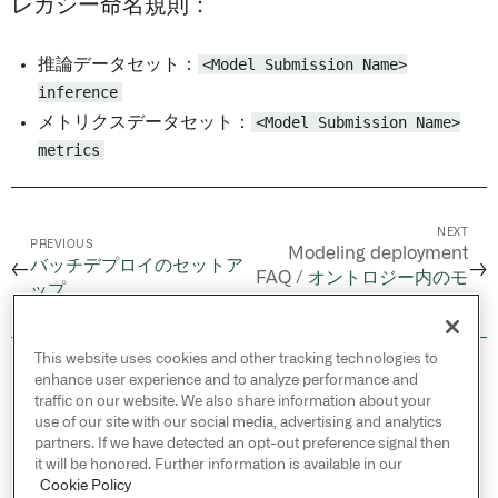
レガシー命名規則：
推論データセット：
<Model Submission Name>
inference
メトリクスデータセット：
<Model Submission Name>
metrics
NEXT
PREVIOUS
Modeling deployment
バッチデプロイのセットア
←
→
FAQ /
オントロジー内のモ
ップ
デル
This website uses cookies and other tracking technologies to
© 2026 Palantir Technologies Inc. All rights
enhance user experience and to analyze performance and
reserved.
traffic on our website. We also share information about your
use of our site with our social media, advertising and analytics
Cookies Statement ↗
partners. If we have detected an opt-out preference signal then
Privacy Statement ↗
it will be honored. Further information is available in our
Terms of Use ↗
Cookie Policy