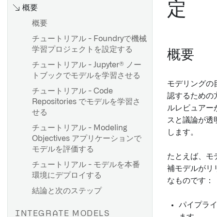
定
概要
概要
チュートリアル - Foundryで機械
学習プロジェクトを設定する
概要
チュートリアル - Jupyter® ノー
トブックでモデルを学習させる
モデリングの
チュートリアル - Code
認するための
Repositories でモデルを学習さ
ルレビュアー
せる
スと議論が透
チュートリアル - Modeling
します。
Objectives アプリケーションで
モデルを評価する
たとえば、モ
チュートリアル - モデルを本番
補モデルがリ
環境にデプロイする
なものです：
結論と次のステップ
パイプラ
INTEGRATE MODELS