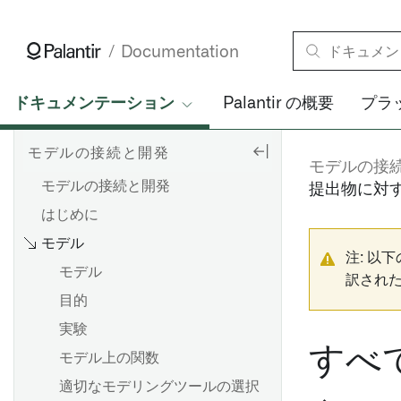
Documentation
ドキュメンテーション
Palantir の概要
プラ
モデルの接続と開発
モデルの接
モデルの接続と開発
提出物に対
はじめに
モデル
注: 以
モデル
訳され
目的
実験
すべ
モデル上の関数
適切なモデリングツールの選択