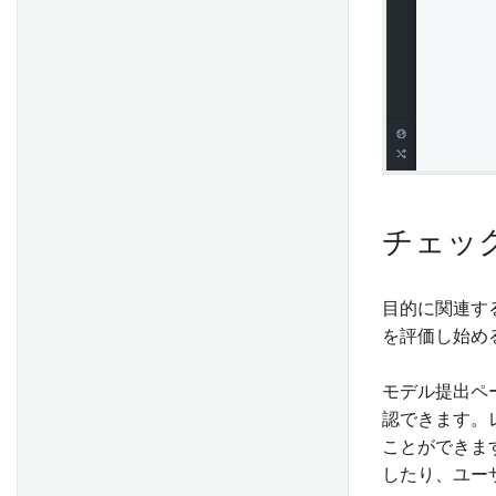
二項分類評価器
ンス
リグレッション評価器
API：
カスタム評価ライブラリ
`palantir_models_serializers`
リファレンス
実験リファレンス
API: Language model
adapters
言語モデルクラス
チェッ
目的に関連す
を評価し始め
モデル提出ペ
認できます。
ことができま
したり、ユー