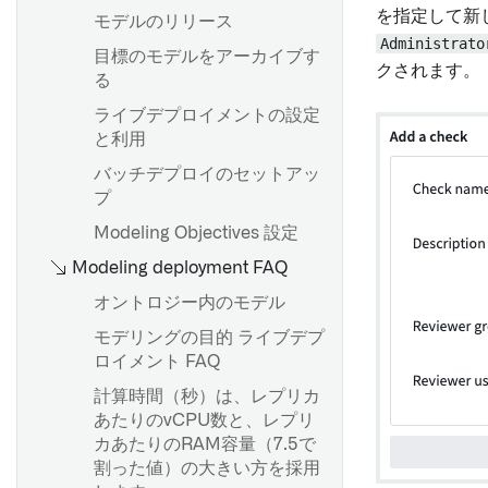
学習する
を指定して新
モデルのリリース
Administrato
必要なライブラリをインポー
目標のモデルをアーカイブす
トする
クされます。
る
モデルアダプターのアップグ
ライブデプロイメントの設定
レード（再訓練なし）
と利用
バッチデプロイのセットアッ
プ
必要なライブラリをインポー
Modeling Objectives 設定
トします
Modeling deployment FAQ
sklearnのデータセットから
オントロジー内のモデル
irisをロードします
モデリングの目的 ライブデプ
ロイメント FAQ
概要
計算時間（秒）は、レプリカ
コンテナモデルを使用して画
あたりのvCPU数と、レプリ
像をアップロードする
カあたりのRAM容量（7.5で
例: コンテナモデルアダプタの
割った値）の大きい方を採用