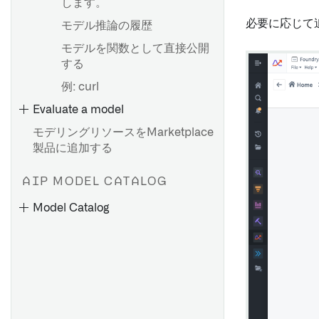
実装
します。
必要に応じて
FAQ
モデル推論の履歴
モデルを関数として直接公開
する
Foundry に言語モデルをイン
ポートする
例: curl
Evaluate a model
新しい言語モデルのサポート
を追加する
モデリングリソースをMarketplace
製品に追加する
モデルの自動評価
モデルアダプタークラスの定
コードでモデルを評価する
AIP MODEL CATALOG
義
評価ダッシュボードでモデル
Model Catalog
Amazon SageMaker タブラ
の指標を確認する
ーモデルの設定
カスタムモデリング目的指標
例: Vertex AI モデルの統合
ビュー
例: Open AI モデルの統合
MetricSetsリファレンス
API: ModelAdapter リファレ