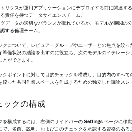
メトリクスが運用アプリケーションにデプロイする前に関連す
する責任を持つデータサイエンスチーム。
ングデータの適切なバランスが取れているか、モデルが機関の
確認する倫理チーム。
ックについて、レビュアーグループやユーザーとの焦点を絞っ
イ準備状況の結論を出すのに役立ち、次のモデルのイテレーシ
ことができます。
ックポイントに対して目的チェックを構成し、目的内のすべて
を絞った共同作業スペースを作成するための独立した議論スレ
ェックの構成
クを構成するには、右側のサイドバーの
Settings
ページに移動
こで、名前、説明、およびこのチェックを承認する資格のある