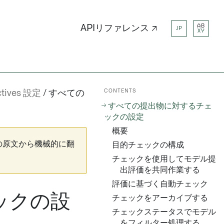
AB
APIリファレンス ↗
JP
XY
CONTENTS
ctives 設定
すべての
すべての提出物に対するチェ
ックの設定
概要
の原文から機械的に翻
目的チェックの構成
チェックを使用してモデル提
出評価を共同作業する
評価に基づく自動チェック
ックの設
チェックをアーカイブする
チェックステータスでモデル
をフィルター処理する