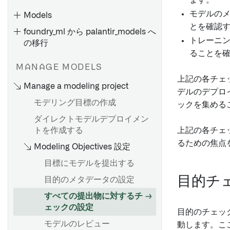
ます。
モデルの
Models
とを確認
foundry_ml から palantir_models へ
トレーニ
の移行
ることを
モデルアダプターの概要
MANAGE MODELS
上記の各チェ
モデルアダプターを作成する
Manage a modeling project
デルのデプロ
デフォルトのシリアライザー
モデリング目標の作成
ックを集める
Model adapter API
ダイレクトモデルデプロイメン
トを作成する
上記の各チェ
るための焦点
Modeling Objectives 設定
実験概要
実験の視覚化
目標にモデルを提出する
目的チ
目的のメタデータの設定
Jupyter®ノートブックでモデ
すべての提出物に対するチ
ルをトレーニングする
ェックの設定
目的のチェッ
Code Repositoriesでモデルを
モデルのレビュー
動します。こ