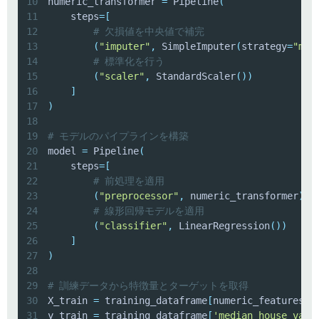
10
numeric_transformer 
=
 Pipeline
(
11
    steps
=
[
12
# 欠損値を中央値で補完
13
(
"imputer"
,
 SimpleImputer
(
strategy
=
"med
14
# 標準化を行う
15
(
"scaler"
,
 StandardScaler
(
)
)
16
]
17
)
18
19
# モデルのパイプラインを構築
20
model 
=
 Pipeline
(
21
    steps
=
[
22
# 前処理を適用
23
(
"preprocessor"
,
 numeric_transformer
)
,
24
# 線形回帰モデルを適用
25
(
"classifier"
,
 LinearRegression
(
)
)
26
]
27
)
28
29
# 訓練データから特徴量とターゲットを取得
30
X_train 
=
 training_dataframe
[
numeric_features
]
31
y_train 
=
 training_dataframe
[
'median_house_valu