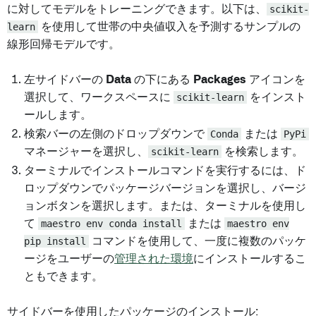
に対してモデルをトレーニングできます。以下は、
scikit-
learn
を使用して世帯の中央値収入を予測するサンプルの
線形回帰モデルです。
左サイドバーの
Data
の下にある
Packages
アイコンを
選択して、ワークスペースに
scikit-learn
をインスト
ールします。
検索バーの左側のドロップダウンで
Conda
または
PyPi
マネージャーを選択し、
scikit-learn
を検索します。
ターミナルでインストールコマンドを実行するには、ド
ロップダウンでパッケージバージョンを選択し、バージ
ョンボタンを選択します。または、ターミナルを使用し
て
maestro env conda install
または
maestro env
pip install
コマンドを使用して、一度に複数のパッケ
ージをユーザーの
管理された環境
にインストールするこ
ともできます。
サイドバーを使用したパッケージのインストール: