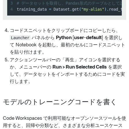
3
# データセットを取得し、Pandas形式のテーブルとして読み
4
training_data 
=
 Dataset
.
get
(
"my-alias"
)
.
read_tab
コードスニペットをクリップボードにコピーしたら、
Launcher
パネルから
Python [user-default]
を選択し
て Notebook を起動し、最初のセルにコードスニペット
を貼り付けます。
アクションツールバーの「再生」アイコンを選択する
か、メニューバーの
Run > Run Selected Cells
を選択
して、データセットをインポートするためにコードを実
行します。
モデルのトレーニングコードを書く
Code Workspaces で利用可能なオープンソースツールを使
用すると、回帰や分類など、さまざまな分析ユースケース