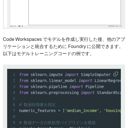
Code Workspaces でモデルを作成し実行した後、他のアプ
リケーションと統合するために Foundry に公開できます。
以下はモデルトレーニングコードの例です。
1
from
 sklearn
.
impute 
import
2
from
 sklearn
.
linear_model 
import
3
from
 sklearn
.
pipeline 
import
4
from
 sklearn
.
preprocessing 
import
5
6
# 数値特徴量を指定
7
numeric_features 
=
[
'median_income'
,
'housing_m
8
9
# 数値データの前処理パイプラインを構築