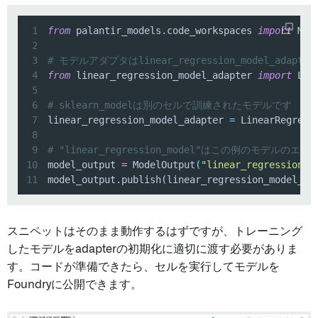
1
from
 palantir_models
.
code_workspaces 
import
2
3
# モデルアダプタはlinear_regression_model_adap
4
from
 linear_regression_model_adapter 
import
5
6
# sklearn_modelは別のセルで訓練されたモデルです
7
linear_regression_model_adapter 
=
 LinearRegress
8
9
# "linear_regression_model"はこの例のモデルのエ
10
model_output 
=
 ModelOutput
(
"linear_regression_m
11
model_output
.
publish
(
linear_regression_model_ad
スニペットはそのまま動作するはずですが、トレーニング
したモデルをadapterの初期化に適切に渡す必要がありま
す。コードが準備できたら、セルを実行してモデルを
Foundryに公開できます。