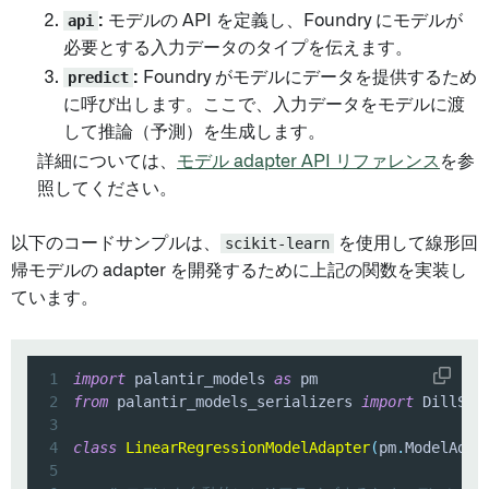
api
:
モデルの API を定義し、Foundry にモデルが
必要とする入力データのタイプを伝えます。
predict
:
Foundry がモデルにデータを提供するため
に呼び出します。ここで、入力データをモデルに渡
して推論（予測）を生成します。
詳細については、
モデル adapter API リファレンス
を参
照してください。
以下のコードサンプルは、
scikit-learn
を使用して線形回
帰モデルの adapter を開発するために上記の関数を実装し
ています。
1
import
 palantir_models 
as
2
from
 palantir_models_serializers 
import
3
4
class
LinearRegressionModelAdapter
(
pm
.
ModelAdap
5