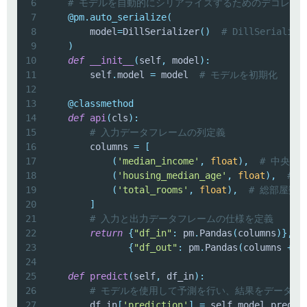
6
# モデルを自動的にシリアライズするためのデコレー
7
@pm
.
auto_serialize
(
8
        model
=
DillSerializer
(
)
# DillSeria
9
)
10
def
__init__
(
self
,
 model
)
:
11
        self
.
model 
=
 model  
# モデルを初期化
12
13
@classmethod
14
def
api
(
cls
)
:
15
# 入力データフレームの列定義
16
        columns 
=
[
17
(
'median_income'
,
float
)
,
# 中央所
18
(
'housing_median_age'
,
float
)
,
# 
19
(
'total_rooms'
,
float
)
,
# 総部屋数
20
]
21
# 入力と出力データフレームの仕様を定義
22
return
{
"df_in"
:
 pm
.
Pandas
(
columns
)
}
,
23
{
"df_out"
:
 pm
.
Pandas
(
columns 
+
[
24
25
def
predict
(
self
,
 df_in
)
:
26
# モデルを使用して予測を行い、結果をデータフ
27
        df_in
[
'prediction'
]
=
 self
.
model
.
predic