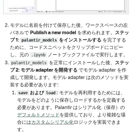
モデルに名前を付けて保存した後、ワークスペースの左
パネルで
Publish a new model
を求められます。
ステッ
プ 1:
palantir_models
をインストールする
を完了する
ために、コードスニペットをクリップボードにコピー
し、元の
.ipynb
ノートブックファイルで実行します。
palantir_models
を正常にインストールした後、
ステッ
プ 2: モデル adapter を開発する
でモデル adapter を作
成して開発します。モデル adapter は次のメソッドを実
装する必要があります:
save
および
load
:
モデルを再利用するためには、
モデルをどのように保存しロードするかを定義する
必要があります。Palantir はシリアル化（保存）の
デフォルトメソッド
を提供しており、より複雑な場
合には
カスタムシリアル化
ロジックを実装できま
す。