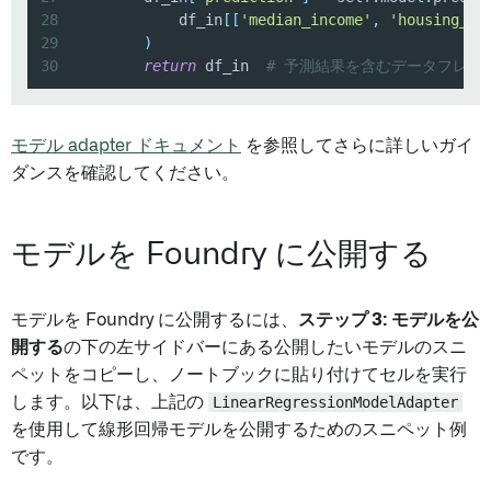
28
            df_in
[
[
'median_income'
,
'housing_me
29
)
30
return
 df_in  
# 予測結果を含むデータフレー
モデル adapter ドキュメント
を参照してさらに詳しいガイ
ダンスを確認してください。
モデルを Foundry に公開する
モデルを Foundry に公開するには、
ステップ 3: モデルを公
開する
の下の左サイドバーにある公開したいモデルのスニ
ペットをコピーし、ノートブックに貼り付けてセルを実行
します。以下は、上記の
LinearRegressionModelAdapter
を使用して線形回帰モデルを公開するためのスニペット例
です。