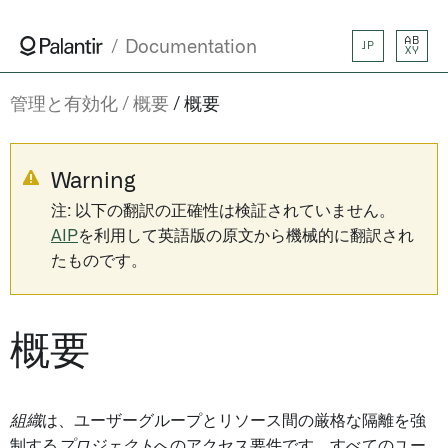
AB
Documentation
JP
XY
管理と有効化
概要
概要
Warning
注: 以下の翻訳の正確性は検証されていません。
AIP
を利用して英語版の原文から機械的に翻訳され
たものです。
概要
組織
は、ユーザーグループとリソース間の厳格な隔離を強
制する
プロジェクト
へのアクセス要件です。すべてのユー