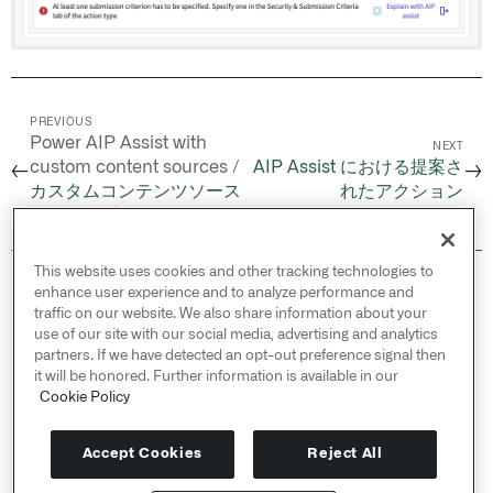
PREVIOUS
Power AIP Assist with
NEXT
custom content sources /
AIP Assist における提案さ
←
→
カスタムコンテンツソース
れたアクション
のベストプラクティス
This website uses cookies and other tracking technologies to
© 2026 Palantir Technologies Inc. All rights
enhance user experience and to analyze performance and
reserved.
traffic on our website. We also share information about your
use of our site with our social media, advertising and analytics
Cookies Statement ↗
partners. If we have detected an opt-out preference signal then
Privacy Statement ↗
it will be honored. Further information is available in our
Terms of Use ↗
Cookie Policy
Do Not Sell or Share My Personal Information
Accept Cookies
Reject All