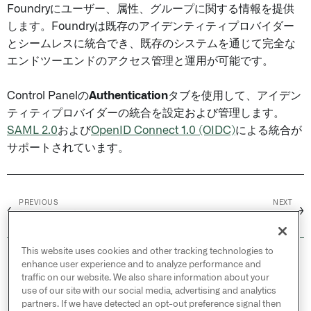
Foundryにユーザー、属性、グループに関する情報を提供
します。Foundryは既存のアイデンティティプロバイダー
とシームレスに統合でき、既存のシステムを通じて完全な
エンドツーエンドのアクセス管理と運用が可能です。
Control Panelの
Authentication
タブを使用して、アイデン
ティティプロバイダーの統合を設定および管理します。
SAML 2.0
および
OpenID Connect 1.0 (OIDC)
による統合が
サポートされています。
PREVIOUS
NEXT
←
→
概要 /
AIP 機能の有効化
SAML /
はじめに
This website uses cookies and other tracking technologies to
© 2026 Palantir Technologies Inc. All rights
enhance user experience and to analyze performance and
reserved.
traffic on our website. We also share information about your
use of our site with our social media, advertising and analytics
Cookies Statement ↗
partners. If we have detected an opt-out preference signal then