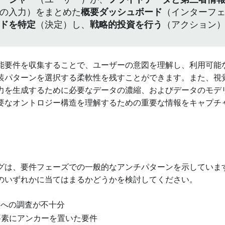
ージャー
（ユーザー）が、
フライトデータと第三者情
の入力）をまとめた
概要ダッシュボード
（インターフ
ドを特定
（決定）し、
戦略的投資を行う
（アクション
能要件を収集することで、ユーザーの意図を理解し、利用可能
装パターンを選択する柔軟性を残すことができます。また、視
力を生成するために必要なデータの濃縮、およびデータのモデ
要なオントロジー構造を理解するための重要な情報をキャプチ
グは、要件フェーズでの一般的なアンチパターンを示していま
のいずれかに当てはまるかどうかを検討してください。
題への調査が不十分
要素にアンカーを置いた要件