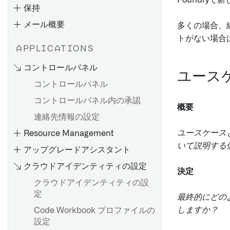
Foundr
保持
メール概要
多くの場合、
トがない場合
はじめに
APPLICATIONS
Azure AD 用の SAML 2.0 イ
コントロールパネル
ンテグレーションを設定する
ユース
コントロールパネル
Okta 用の SAML 2.0 統合を設
定する
コントロールパネル内の承認
概要
他のIDプロバイダーのための
連絡先情報の設定
SAML 2.0統合を設定する
ユースケース
Resource Management
Control PanelでSAMLプロバ
いて説明する
アップグレードアシスタント
イダーを更新する
クラウドアイデンティティの設定
決定
クラウドアイデンティティの設
はじめに
定
最終的にどの
しますか？
Code Workbook プロファイルの
エンロールメント内のユーザ
設定
ー管理