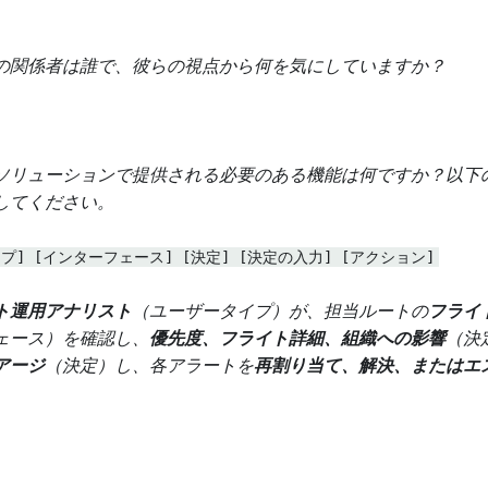
の関係者は誰で、彼らの視点から何を気にしていますか？
ソリューションで提供される必要のある機能は何ですか？以下
してください。
プ] [インターフェース] [決定] [決定の入力] [アクション]
ト運用アナリスト
（ユーザータイプ）が、担当ルートの
フライ
ェース）を確認し、
優先度、フライト詳細、組織への影響
（決
アージ
（決定）し、各アラートを
再割り当て、解決、またはエ
。