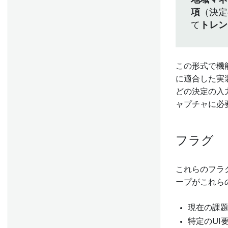
地域マネ
ガバナンスプロセス
定による維持率と回収パフォ
項
（決定
ーマンスの向上
て
トレン
セールスとマーケティングの
パイプラインを即座に調整す
この形式で機
る
に適合した実
統合キャンペーン管理を通じ
どの決定の入
たクライアントエンゲージメ
ャプチャに必
ントの向上
アラートとプロバイダーのパ
フラグ
フォーマンス理解を通じた医
療ネットワークプロバイダー
のコスト削減
これらのフラ
医療提供者への過剰および不
ープがこれら
足支払いの削減
OMOP から FHIR への変換で
現在の課
電子健康記録フォーマットの
特定のUI