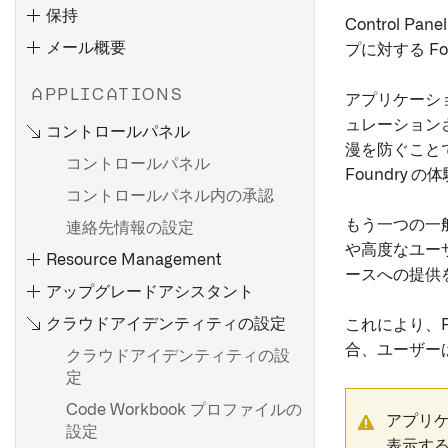
保持
Control Pane
メール概要
プに対する F
はじめに
APPLICATIONS
アプリケーシ
Azure AD 用の SAML 2.0 イ
ュレーション
コントロールパネル
ンテグレーションを設定する
漫を防ぐこと
コントロールパネル
Okta 用の SAML 2.0 統合を設
Foundry
定する
コントロールパネル内の承認
他のIDプロバイダーのための
もう一つの一
連絡先情報の設定
SAML 2.0統合を設定する
や高度なユー
Resource Management
Control PanelでSAMLプロバ
ースへの提供
アップグレードアシスタント
イダーを更新する
クラウドアイデンティティの設定
これにより、
合、ユーザーは
クラウドアイデンティティの設
はじめに
定
Code Workbook プロファイルの
アプリ
エンロールメント内のユーザ
設定
ー管理
表示す