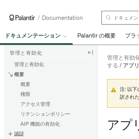
Documentation
ドキュメンテーション
Palantir の概要
プラ
管理と有効化
管理と有効
管理と有効化
する
アプ
概要
概要
注: 以
権限
訳され
アクセス管理
リテンションポリシー
アプ
AIP 機能の有効化
認証