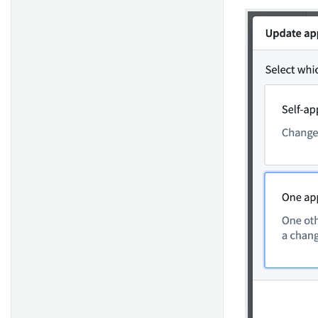
理を通じて顧客満足度と維持
率を向上
インテリジェントな紛争解決
による請求書回収の改善
統合されたロケーション最適
化によるEV充電ポイントの収
益性向上
保証分析を通じたクレームの
最適化と支出の削減
インテリジェントなメンテナ
ンス優先順位付けによる鉄道
の遅延削減
全体的な電力網ネットワーク
モデリングによる意思決定の