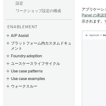
設定
アプリケーシ
ワークショップ設定の構成
Panel の承
示されます。
ENABLEMENT
AIP Assist
プラットフォーム内カスタムドキュ
メント
Foundry adoption
ユースケースライフサイクル
Use case patterns
AIP Assist でのカスタムコン
Foundry プログラムの概要
テンツソース
Use case examples
プログラム開発フェーズ
AIP Assist にカスタムコンテ
ウォークスルー
ンツソースを登録する
統合価格設定による収益向上
AIP Assist を利用したカスタ
フェーズ 1: ユースケースに焦
ムコンテンツソースの提供
点を当てる