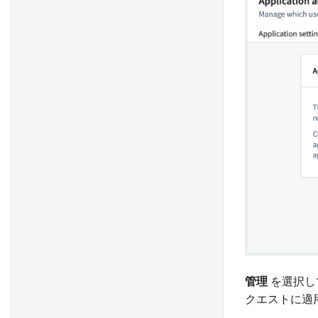
ガバナンスプロセス
統合キャンペーン管理を通じ
たクライアントエンゲージメ
ントの向上
アラートとプロバイダーのパ
フォーマンス理解を通じた医
療ネットワークプロバイダー
のコスト削減
医療提供者への過剰および不
足支払いの削減
OMOP から FHIR への変換で
電子健康記録フォーマットの
ギャップを埋める
標準化されたKPIレポートに
よる生産歩留まりの向上
管理
を選択し
クエストに適
インテリジェントなタスク管