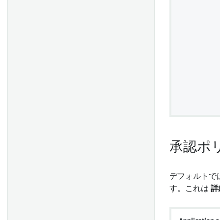
サプライチェーン全体でERP
カスタムコンテンツを利用し
フェーズ 1：役割と責任
データを使用した生産最適化
た AIP Assist エージェントの
デプロイ
コンテナの利用効率を最適化
して輸送コンテナ数を減らす
カスタムコンテンツソースの
フェーズ 2: スケーリングを実
ベストプラクティス
現するインフラを開発する
統合アラートおよびトリアー
フェーズ 2: 役割と責任
ジングアプリケーションを通
じたグローバルセキュリティ
インシデントへの対応
フェーズ 3: 自律によるプラッ
トフォームの成長
インテリジェントな再価格設
承認ポ
フェーズ 3：役割と責任
定による維持率と回収パフォ
ーマンスの向上
デフォルトで
フェーズ 4：急成長
す。これは
詳
セールスとマーケティングの
フェーズ 4: 役割と責任
パイプラインを即座に調整す
る