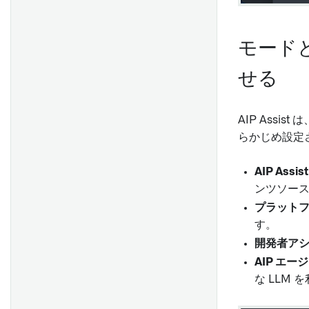
統合価格設定による収益向上
フェーズ 1: ユースケースに焦
点を当てる
モードと 
サプライチェーン全体でERP
フェーズ 1：役割と責任
データを使用した生産最適化
せる
コンテナの利用効率を最適化
して輸送コンテナ数を減らす
AIP Ass
フェーズ 2: スケーリングを実
らかじめ設定
現するインフラを開発する
統合アラートおよびトリアー
フェーズ 2: 役割と責任
ジングアプリケーションを通
AIP Assi
じたグローバルセキュリティ
ンツソー
インシデントへの対応
プラットフ
フェーズ 3: 自律によるプラッ
す。
トフォームの成長
開発者アシ
インテリジェントな再価格設
フェーズ 3：役割と責任
定による維持率と回収パフォ
AIP エー
ーマンスの向上
な LLM
フェーズ 4：急成長