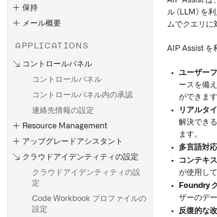
AIP Assi
保持
ル (LLM)
メール概要
ムでクエリに
はじめに
APPLICATIONS
AIP Assi
Azure AD 用の SAML 2.0 イ
コントロールパネル
ンテグレーションを設定する
ユーザーフ
コントロールパネル
Okta 用の SAML 2.0 統合を設
ースを備
定する
コントロールパネル内の承認
ができま
他のIDプロバイダーのための
リアルタイ
連絡先情報の設定
SAML 2.0統合を設定する
解決でき
Resource Management
Control PanelでSAMLプロバ
ます。
アップグレードアシスタント
イダーを更新する
多言語対応
クラウドアイデンティティの設定
コンテキス
クラウドアイデンティティの設
が使用して
はじめに
定
Foundr
ザーのデ
Code Workbook プロファイルの
エンロールメント内のユーザ
設定
反復的な改
ー管理