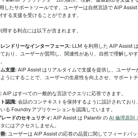
st は、Palantir プラットフォームの操作、理解、価値創出を支
 を利用したサポートツールです。ユーザーは自然言語で AIP Assi
対する支援を受けることができます。
st を利用する利点には以下が含まれます。
レンドリーなインターフェース:
LLM を利用した AIP Assi
えており、ユーザーが質問し、関連性があり、自然で理解しや
す。
ム支援:
AIP Assist はリアルタイムで支援を提供し、ユー
るようにすることで、ユーザーの生産性を向上させ、サポート
:
AIP はすべての一般的な言語でクエリに応答できます。
ト認識:
会話のコンテキストを保持するように設計されており、AIP
いる Foundry アプリケーションを認識しています。
y グレードのセキュリティ:
AIP Assist は Palantir の
AI 倫理原則 
ータにはアクセスしません。
善:
ユーザーは AIP Assist の応答の品質に関してフィード