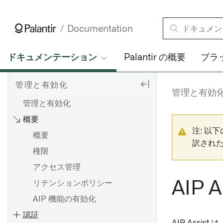
Documentation
ドキュメンテーション
Palantir の概要
プラ
管理と有効化
管理と有効
管理と有効化
概要
注: 以
概要
訳され
権限
アクセス管理
AIP A
リテンションポリシー
AIP 機能の有効化
認証