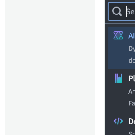
セールスとマーケティングの
フェーズ 4: 役割と責任
パイプラインを即座に調整す
る
ガバナンスプロセス
統合キャンペーン管理を通じ
たクライアントエンゲージメ
ントの向上
アラートとプロバイダーのパ
フォーマンス理解を通じた医
療ネットワークプロバイダー
のコスト削減
医療提供者への過剰および不
足支払いの削減
OMOP から FHIR への変換で
電子健康記録フォーマットの
ギャップを埋める
標準化されたKPIレポートに
よる生産歩留まりの向上