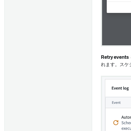
日付の自動入力
Media Preview
モジュールの発見を設定する
テキストウィジェット
PDF Viewer
「slEventValue」から
「type」を取得
時間
Image Annotation
ビジュアライゼーション
フリーフォーム解析
権限の設定
上級
Edit History
デフォルトワークスペースを
Linked Compass Resources
設定する
Retry events
アプリケーションのデバッグ
Action Log Timeline
Foundry のランディングペー
れます。スケ
インデックスとスキーマ設計
ジに Carbon を設定する
の最適化
ウィジェットのフィルター処
Postgres のクエリを最適化す
理
一般設定
る
フィルターリスト
ホーム設定
Object Dropdown
メニューバーの設定
文字列セレクタ
アクセス設定
日付と時間のピッカー
テキスト入力