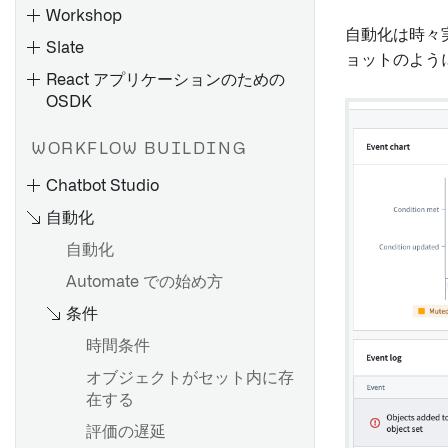
Workshop
自動化は時々実
Slate
ョットのよう
React アプリケーションのための
OSDK
WORKFLOW BUILDING
レイアウト
Chatbot Studio
ウィジェット
自動化
アプリケーションの種類
変数
自動化
アプリケーションの作成と公
イベント
Automate での始め方
開
Workshop の権限
条件
Applications pages
時間条件
アプリケーションのバージョ
概要
ン管理
オブジェクトがセット内に存
Workshopでアクションを使
在する
アプリケーション変更のマー
用する
ジ
評価の遅延