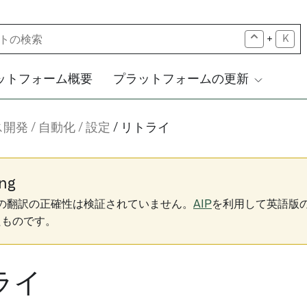
+
K
ットフォーム概要
プラットフォームの更新
ス開発
自動化
設定
リトライ
ng
下の翻訳の正確性は検証されていません。
AIP
を利用して英語版
たものです。
ライ