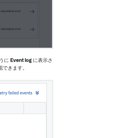
ように
Event log
に表示さ
認できます。