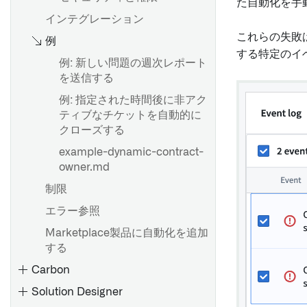
を使用する
た自動化を手
インテグレーション
公開アプリケーション向けデ
これらの失敗
ータのアップロード
例
する特定のイ
Phonographにデータを書き
例: 新しい問題の週次レポート
戻す
を送信する
例: 指定された時間後に非アク
ティブなチケットを自動的に
概要
クローズする
アプリケーションの依存関係
example-dynamic-contract-
を表示
owner.md
依存関係の理解
コア表示ウィジェット
制限
Slate 関数の定義と実行
オブジェクトテーブル
エラー参照
行と列のスキーマを変換する
オブジェクトリスト
Marketplace製品に自動化を追加
変数に値を保存する
オブジェクトビュー
する
Handlebars で値にアクセス
プロパティリスト
Carbon
する
リンク
Solution Designer
Handlebar helpers