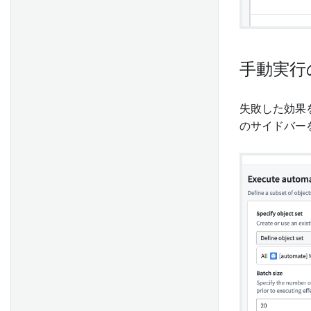
YAML設定例
数値入力
YAML設定参照
Exploration Filter Pills
Exploration Search Bar
手動実行
Prominent Terms
失敗した効果
ユーザー選択
のサイドバー
Overview
ボタングループ
メディアアップローダウィジ
ェット
コメント
タブ
インラインアクション