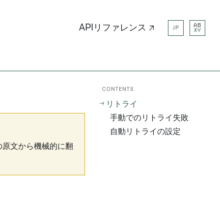
AB
APIリファレンス ↗
JP
XY
CONTENTS
リトライ
手動でのリトライ失敗
自動リトライの設定
の原文から機械的に翻