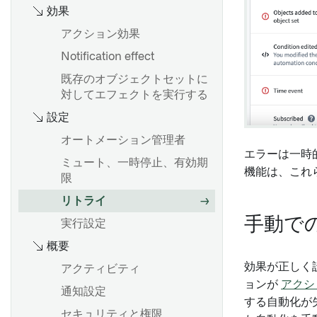
アプリケーションのインポー
効果
ト、エクスポート、および複
概要
アクション効果
製
Workshop で関数を使用する
Notification effect
ユーザーとの対話を可能にす
る
既存のオブジェクトセットに
概要
対してエフェクトを実行する
設定
Workshop：埋め込みモジュ
概要
ールウィジェット
オートメーション管理者
Actions でデータを書き戻す
エラーは一時的
ループレイアウト
ミュート、一時停止、有効期
データシステムへの読み書き
機能は、これ
限
オブジェクトセットの作成ま
変数変換
リトライ
たは取得
手動で
Object set filter variables
実行設定
個々のオブジェクトを取得す
る
概要
Struct 変数
SlateでのOntology SDK
効果が正しく設
変数を利用したレイアウト
アクティビティ
(OSDK)の使用
ョンが
アクシ
モジュールインターフェース
通知設定
する自動化が
Slate で Foundry Functions
セキュリティと権限