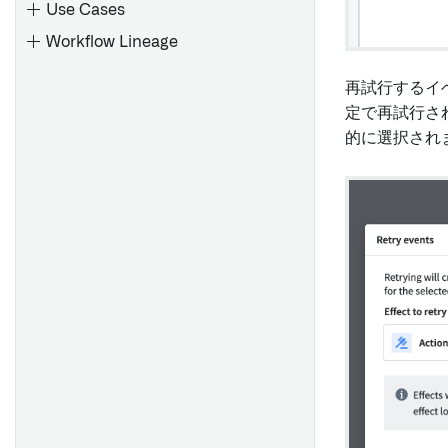
オブジェクトセットタイトル
Use Cases
イベントとアクションの設定
Workflow Lineage
利用可能なイベントとアクシ
Visualization widgets
ョン
再試行するイ
Chart XY
概要
定で再試行さ
Vega Chart
ワークスペースの作成
的に選択され
概要
Map
ワークスペースの編集
ウィジェットのカスタムスタ
イル
ガントチャート
ワークスペースの更新を設定
リソースの表示
する
スタイルの設定と適用
パイチャート
アプリケーションリソースの
バージョン履歴の表示
追加
グローバルスタイルシート
ステッパー
ワークスペース間のナビゲー
複雑なレイアウトの構築
Markdown
ションを設定する
メトリックカード
ワークスペース外へのナビゲ
チャート
ピボットテーブル
ーションを制限する
コンテナ
タイムライン
ラジオボタンウィジェット
リソースリスト
概要