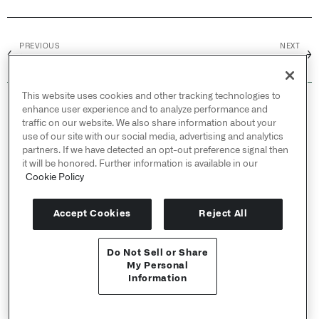
PREVIOUS
NEXT
←
→
概要
例示ワークスペース
This website uses cookies and other tracking technologies to
© 2026 Palantir Technologies Inc. All rights
enhance user experience and to analyze performance and
reserved.
traffic on our website. We also share information about your
use of our site with our social media, advertising and analytics
Cookies Statement ↗
partners. If we have detected an opt-out preference signal then
Privacy Statement ↗
it will be honored. Further information is available in our
Terms of Use ↗
Cookie Policy
Do Not Sell or Share My Personal Information
Accept Cookies
Reject All
Do Not Sell or Share
APIリファレンス ↗
My Personal
Information
Send feedback