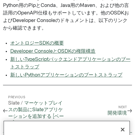
Python用のPipとConda、Java用のMaven、および他の言
語用のOpenAPI仕様もサポートしています。他のOSDKお
よびDeveloper Consoleのドキュメントは、以下のリンク
から確認できます。
オントロジーSDKの概要
Developer ConsoleとOSDKの権限構造
新しいTypeScriptバックエンドアプリケーションのブー
トストラップ
新しいPythonアプリケーションのブートストラップ
PREVIOUS
Slate /
マーケットプレイ
NEXT
スの製品にSlateアプリケ
←
→
開発環境
ーションを追加する [ベー
タ]