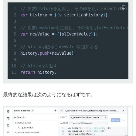
1
// 変数historyを定義し、その値を{{v_selectionHist
2
var
 history 
=
{
{
v_selectionHistory
}
}
;
3
4
// 変数newValueを定義し、その値を{{slEventValue}
5
var
 newValue 
=
{
{
slEventValue
}
}
;
6
7
// history配列にnewValueを追加する
8
history
.
push
(
newValue
)
;
9
10
// historyを返す
11
return
 history
;
最終的な結果は次のようになるはずです。