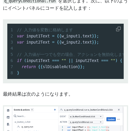
q_queryConditional.run
を選択します。次に、以下のよう
にイベントパネルにコードを記入します：
1
// 入力値を変数に格納します
2
var
 input1Text 
=
{
{
w_input1
.
text
}
}
;
3
var
 input2Text 
=
{
{
w_input2
.
text
}
}
;
4
5
// 入力値が一つでも空の場合、アクションを無効化します
6
if
(
input1Text 
===
""
||
 input2Text 
===
""
)
{
7
return
{
{
slDisableAction
}
}
;
8
}
最終結果は次のようになります。