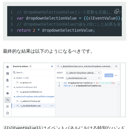
1
// dropdownSelectionValueという変数を定義し、その値
2
var
 dropdownSelectionValue 
=
{
{
slEventValue
}
}
;
3
// dropdownSelectionValueの値を2倍にした結果を返し
4
return
2
*
 dropdownSelectionValue
;
最終的な結果は以下のようになるべきです。
{{slEventValue}}
はイベントパネルにおける特別なハンド