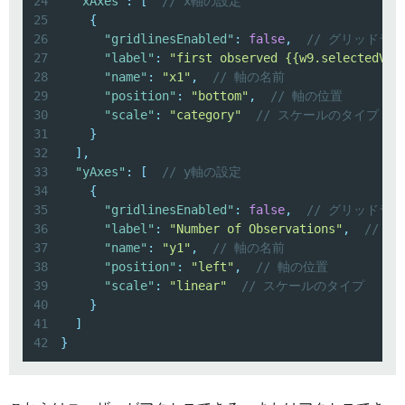
24
"xAxes"
:
[
// x軸の設定
25
{
26
"gridlinesEnabled"
:
false
,
// グリッドラ
27
"label"
:
"first observed {{w9.selectedVal
28
"name"
:
"x1"
,
// 軸の名前
29
"position"
:
"bottom"
,
// 軸の位置
30
"scale"
:
"category"
// スケールのタイプ
31
}
32
]
,
33
"yAxes"
:
[
// y軸の設定
34
{
35
"gridlinesEnabled"
:
false
,
// グリッドラ
36
"label"
:
"Number of Observations"
,
// 
37
"name"
:
"y1"
,
// 軸の名前
38
"position"
:
"left"
,
// 軸の位置
39
"scale"
:
"linear"
// スケールのタイプ
40
}
41
]
42
}