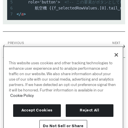
5
     role='button'>  
<!-- この要素がボタンとして機能
6
        航空機 {{f_selectedRowValues.[0].tail_
7
</
a
>
PREVIOUS
NEXT
←
→
変数に値を保存する
Handlebar helpers
This website uses cookies and other tracking technologies to
© 2026 Palantir Technologies Inc. All rights
enhance user experience and to analyze performance and
reserved.
traffic on our website. We also share information about your
use of our site with our social media, advertising and analytics
Cookies Statement ↗
partners. If we have detected an opt-out preference signal then
Privacy Statement ↗
it will be honored. Further information is available in our
Terms of Use ↗
Cookie Policy
Do Not Sell or Share My Personal Information
Accept Cookies
Reject All
Do Not Sell or Share