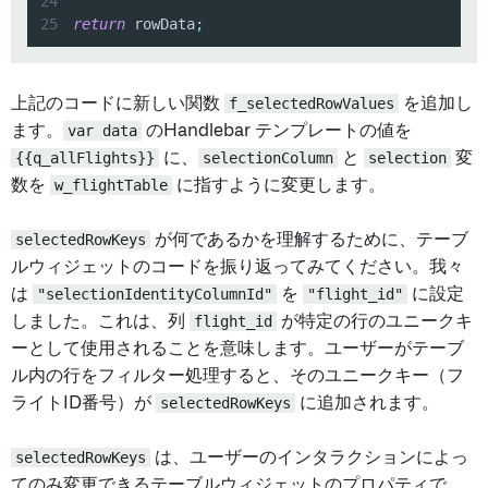
24
25
return
 rowData
;
上記のコードに新しい関数
f_selectedRowValues
を追加し
ます。
var data
のHandlebar テンプレートの値を
{{q_allFlights}}
に、
selectionColumn
と
selection
変
数を
w_flightTable
に指すように変更します。
selectedRowKeys
が何であるかを理解するために、テーブ
ルウィジェットのコードを振り返ってみてください。我々
は
"selectionIdentityColumnId"
を
"flight_id"
に設定
しました。これは、列
flight_id
が特定の行のユニークキ
ーとして使用されることを意味します。ユーザーがテーブ
ル内の行をフィルター処理すると、そのユニークキー（フ
ライトID番号）が
selectedRowKeys
に追加されます。
selectedRowKeys
は、ユーザーのインタラクションによっ
てのみ変更できるテーブルウィジェットのプロパティで