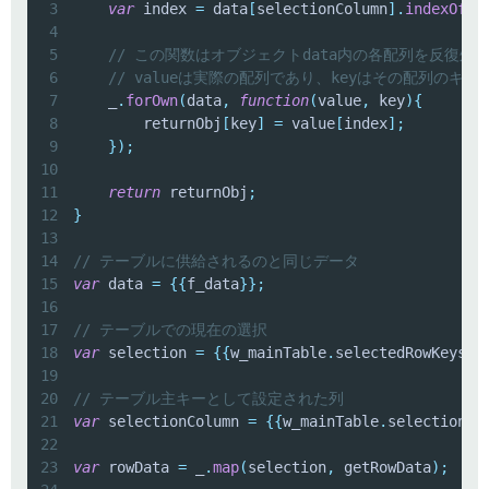
3
var
 index 
=
 data
[
selectionColumn
]
.
indexOf
(
s
4
5
// この関数はオブジェクトdata内の各配列を反復処
6
// valueは実際の配列であり、keyはその配列のキー
7
    _
.
forOwn
(
data
,
function
(
value
,
 key
)
{
8
        returnObj
[
key
]
=
 value
[
index
]
;
9
}
)
;
10
11
return
 returnObj
;
12
}
13
14
// テーブルに供給されるのと同じデータ
15
var
 data 
=
{
{
f_data
}
}
;
16
17
// テーブルでの現在の選択
18
var
 selection 
=
{
{
w_mainTable
.
selectedRowKeys
}
}
19
20
// テーブル主キーとして設定された列
21
var
 selectionColumn 
=
{
{
w_mainTable
.
selectionId
22
23
var
 rowData 
=
 _
.
map
(
selection
,
 getRowData
)
;