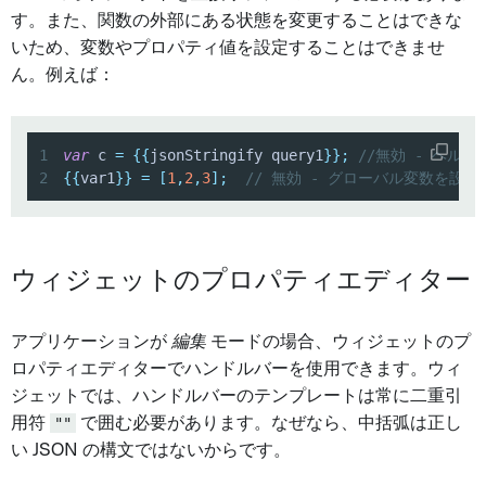
す。また、関数の外部にある状態を変更することはできな
いため、変数やプロパティ値を設定することはできませ
ん。例えば：
1
var
 c 
=
{
{
jsonStringify query1
}
}
;
//無効 - ヘル
2
{
{
var1
}
}
=
[
1
,
2
,
3
]
;
// 無効 - グローバル変数を設
ウィジェットのプロパティエディター
アプリケーションが
編集
モードの場合、ウィジェットのプ
ロパティエディターでハンドルバーを使用できます。ウィ
ジェットでは、ハンドルバーのテンプレートは常に二重引
用符
""
で囲む必要があります。なぜなら、中括弧は正し
い JSON の構文ではないからです。