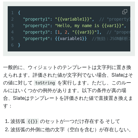
1
{
2
"property1"
:
"{{variable1}}"
,
// "property
3
"property2"
:
"Hello, my name is {{var1}}"
,
//
4
"property3"
:
[
1
,
2
,
"{{var3}}"
]
,
// "prope
5
"property4"
:
{
{
variable1
}
}
//無効：JSON解析エラ
6
}
一般的に、ウィジェットのテンプレートは文字列に置き換
えられます。評価された値が文字列でない場合、Slateはそ
の値に対して
toString
を実行します。ただし、このルー
ルにはいくつかの例外があります。以下の条件が真の場
合、Slateはテンプレートを評価された値で直接置き換えま
す：
波括弧
{{}}
のセットが一つだけ存在する そして
波括弧の外側に他の文字（空白を含む）が存在しない。