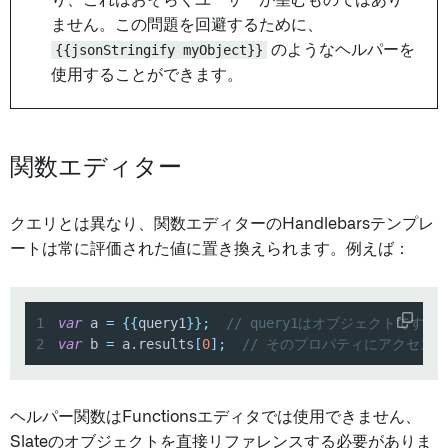
り、これはおそらくユーザーが望むものではあり
ません。この問題を回避するために、
{{jsonStringify myObject}}
のようなヘルパーを
使用することができます。
関数エディター
クエリとは異なり、関数エディターのHandlebarsテンプレ
ートは常に評価された値に置き換えられます。例えば：
1
var
 a 
=
{
{
query1
}
}
;
// query1はオブジェクトです。
2
var
 b 
=
 a
.
results
[
0
]
;
// そのプロパティにアクセス
ヘルパー関数はFunctionsエディタでは使用できません、
Slateのオブジェクトを直接リファレンスする必要がありま