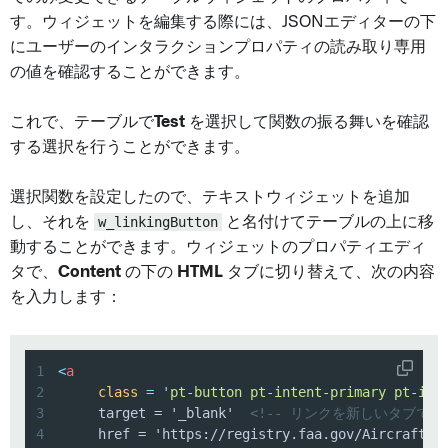
す。ウィジェットを編集する際には、JSONエディターの下
にユーザーのインタラクションプロパティの読み取り専用
の値を確認することができます。
これで、テーブルで
Test
を選択して関数の振る舞いを確認
する選択を行うことができます。
選択関数を設定したので、テキストウィジェットを追加
し、それを
w_linkingButton
と名付けてテーブルの上に移
動することができます。ウィジェットのプロパティエディ
タで、
Content
の下の
HTML
タブに切り替えて、次の内容
を入力します：
1
<
a
2
class
=
'
pt-button pt-intent-primary pt-ico
3
     target = '_blank'  
<!-- リンクを新しいタブで開
4
     href = 'https://registry.faa.gov/AircraftIn