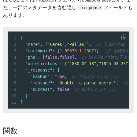
は SQL または HttpJson クエリからの結果を含みます。ま
た、一部のメタデータを含む隠し
_response
フィールドも
あります。
1
{
2
"name"
:
[
"Ceres"
,
"Pallas"
]
,
// 天体の名前
3
"earthmoid"
:
[
1.59376
,
1.23071
]
,
// 地球から
4
"pha"
:
[
false
,
false
]
,
// 潜在的に危険な天体かど
5
"datefirstobs"
:
[
"1830-04-18"
,
"1825-03-23"
]
,
6
"_response"
:
{
7
"hasRun"
:
true
,
// 実行されたかどうか
8
"message"
:
"Unable to parse query."
,
// 
9
"success"
:
false
// 成功したかどうか
10
}
11
}
関数