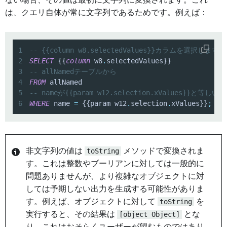
ない場合、その値は最初に文字列に変換されます。これ
は、クエリ自体が常に文字列であるためです。例えば：
1
-- {{column w8.selectedValues}}カラムを選択します
2
SELECT
 {{
column
 w8
.
3
-- allNamedテーブルから
4
FROM
5
-- nameが{{param w12.selection.xValues}}と等
6
WHERE
 name 
=
 {{param w12
.
selection
.
xValues}}
;
非文字列の値は
toString
メソッドで変換されま
す。これは整数やブーリアンに対しては一般的に
問題ありませんが、より複雑なオブジェクトに対
しては予期しない出力を生成する可能性がありま
す。例えば、オブジェクトに対して
toString
を
実行すると、その結果は
[object Object]
とな