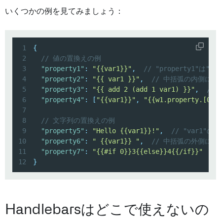
いくつかの例を見てみましょう：
1
{
2
// 値の置換えの例
3
"property1"
:
"{{var1}}"
,
// "property1"は
4
"property2"
:
"{{ var1 }}"
,
// 中括弧の内側に
5
"property3"
:
"{{ add 2 (add 1 var1) }}"
,
//
6
"property4"
:
[
"{{var1}}"
,
"{{w1.property.[0]}
7
8
// 文字列の置換えの例
9
"property5"
:
"Hello {{var1}}!"
,
// "var1"
10
"property6"
:
" {{var1}} "
,
// 中括弧の外側に
11
"property7"
:
"{{#if 0}}3{{else}}4{{/if}}"
/
12
}
Handlebarsはどこで使えないの