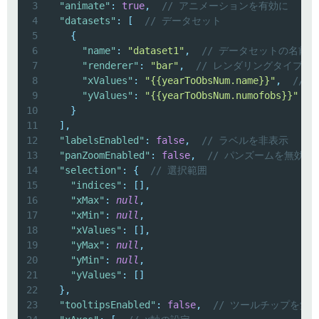
3
"animate"
:
true
,
// アニメーションを有効に
4
"datasets"
:
[
// データセット
5
{
6
"name"
:
"dataset1"
,
// データセットの名前
7
"renderer"
:
"bar"
,
// レンダリングタイプ
8
"xValues"
:
"{{yearToObsNum.name}}"
,
// 
9
"yValues"
:
"{{yearToObsNum.numofobs}}"
/
10
}
11
]
,
12
"labelsEnabled"
:
false
,
// ラベルを非表示
13
"panZoomEnabled"
:
false
,
// パンズームを無効に
14
"selection"
:
{
// 選択範囲
15
"indices"
:
[
]
,
16
"xMax"
:
null
,
17
"xMin"
:
null
,
18
"xValues"
:
[
]
,
19
"yMax"
:
null
,
20
"yMin"
:
null
,
21
"yValues"
:
[
]
22
}
,
23
"tooltipsEnabled"
:
false
,
// ツールチップを無