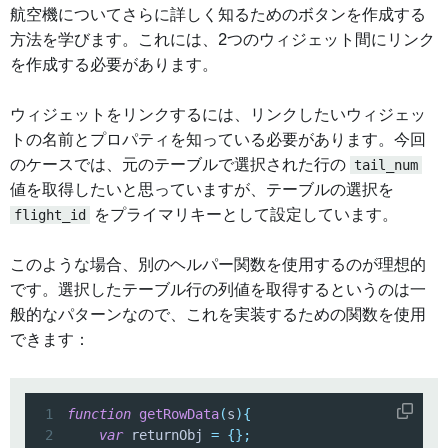
航空機についてさらに詳しく知るためのボタンを作成する
方法を学びます。これには、2つのウィジェット間にリンク
を作成する必要があります。
ウィジェットをリンクするには、リンクしたいウィジェッ
トの名前とプロパティを知っている必要があります。今回
のケースでは、元のテーブルで選択された行の
tail_num
値を取得したいと思っていますが、テーブルの選択を
flight_id
をプライマリキーとして設定しています。
このような場合、別のヘルパー関数を使用するのが理想的
です。選択したテーブル行の列値を取得するというのは一
般的なパターンなので、これを実装するための関数を使用
できます：
1
function
getRowData
(
s
)
{
2
var
 returnObj 
=
{
}
;