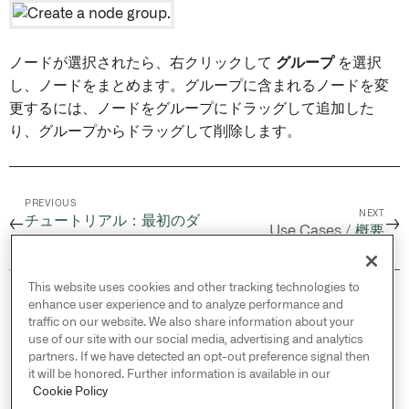
ノードが選択されたら、右クリックして
グループ
を選択
し、ノードをまとめます。グループに含まれるノードを変
更するには、ノードをグループにドラッグして追加した
り、グループからドラッグして削除します。
PREVIOUS
NEXT
チュートリアル：最初のダ
←
→
Use Cases /
概要
イアグラムの作成
This website uses cookies and other tracking technologies to
© 2026 Palantir Technologies Inc. All rights
enhance user experience and to analyze performance and
reserved.
traffic on our website. We also share information about your
use of our site with our social media, advertising and analytics
Cookies Statement ↗
partners. If we have detected an opt-out preference signal then
Privacy Statement ↗
it will be honored. Further information is available in our
Terms of Use ↗
Cookie Policy