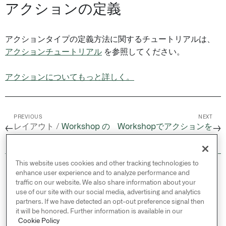
アクションの定義
アクションタイプの定義方法に関するチュートリアルは、
アクションチュートリアル
を参照してください。
アクションについてもっと詳しく。
PREVIOUS
NEXT
レイアウト /
Workshop の
Workshopでアクションを
←
→
権限
使用する
This website uses cookies and other tracking technologies to
© 2026 Palantir Technologies Inc. All rights
enhance user experience and to analyze performance and
reserved.
traffic on our website. We also share information about your
use of our site with our social media, advertising and analytics
Cookies Statement ↗
partners. If we have detected an opt-out preference signal then
Privacy Statement ↗
it will be honored. Further information is available in our
Terms of Use ↗
Cookie Policy