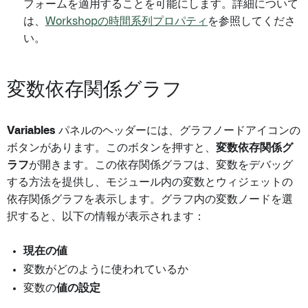
フォームを適用することを可能にします。詳細について
は、
Workshopの時間系列プロパティ
を参照してくださ
い。
変数依存関係グラフ
Variables
パネルのヘッダーには、グラフノードアイコンの
ボタンがあります。このボタンを押すと、
変数依存関係グ
ラフ
が開きます。この依存関係グラフは、変数をデバッグ
する方法を提供し、モジュール内の変数とウィジェットの
依存関係グラフを表示します。グラフ内の変数ノードを選
択すると、以下の情報が表示されます：
現在の値
変数がどのように使われているか
変数の
値の設定