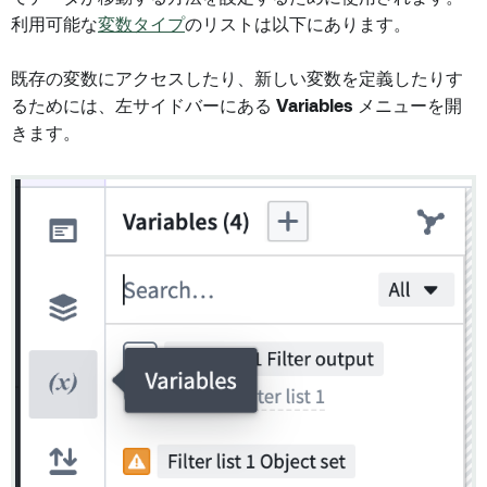
利用可能な
変数タイプ
のリストは以下にあります。
既存の変数にアクセスしたり、新しい変数を定義したりす
るためには、左サイドバーにある
Variables
メニューを開
きます。