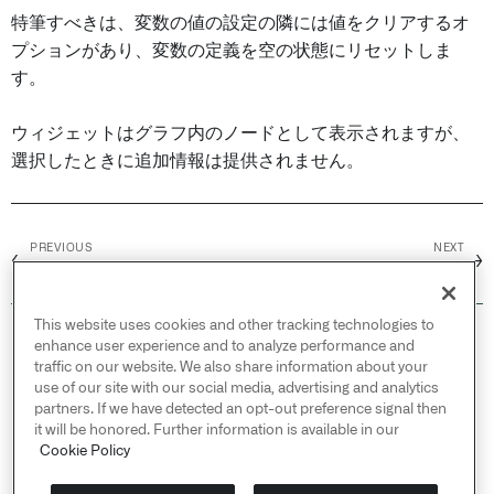
特筆すべきは、変数の値の設定の隣には値をクリアするオ
プションがあり、変数の定義を空の状態にリセットしま
す。
ウィジェットはグラフ内のノードとして表示されますが、
選択したときに追加情報は提供されません。
PREVIOUS
NEXT
←
→
ウィジェット
イベント
This website uses cookies and other tracking technologies to
© 2026 Palantir Technologies Inc. All rights
enhance user experience and to analyze performance and
reserved.
traffic on our website. We also share information about your
use of our site with our social media, advertising and analytics
Cookies Statement ↗
partners. If we have detected an opt-out preference signal then
Privacy Statement ↗
it will be honored. Further information is available in our
Terms of Use ↗
Cookie Policy
Do Not Sell or Share My Personal Information