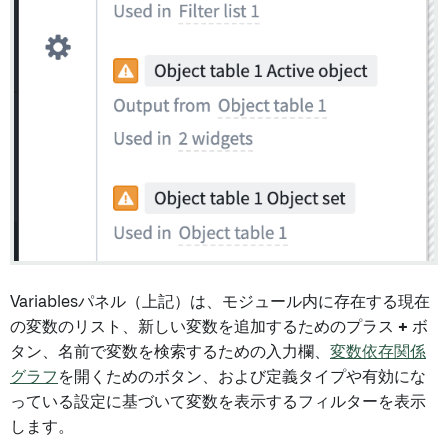
Variablesパネル（上記）は、モジュール内に存在する現在
の変数のリスト、新しい変数を追加するためのプラス
+
ボ
タン、名前で変数を検索するための入力欄、
変数依存関係
グラフ
を開くためのボタン、および定義タイプや有効にな
っている設定に基づいて変数を表示するフィルターを表示
します。