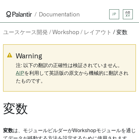
AB
Documentation
JP
XY
ユースケース開発
Workshop
レイアウト
変数
Warning
注: 以下の翻訳の正確性は検証されていません。
AIP
を利用して英語版の原文から機械的に翻訳され
たものです。
変数
変数
は、モジュールビルダーがWorkshopモジュールを通じ
てデータが移動する方法を設定するために使用されます。