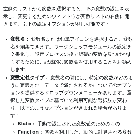
左側のリストから変数を選択すると、その変数の設定を表
示し、変更するためのウィンドウが変数リストの右側に開
きます。以下の設定オプションが利用可能です：
変数名：
変数名または鉛筆アイコンを選択すると、変数
名を編集できます。ワークショップモジュールの設定を
文書化し、設定プロセスの後で所望の変数を見つけやす
くするために、記述的な変数名を使用することをお勧め
します。
変数定義タイプ：
変数名の隣には、特定の変数がどのよ
うに定義され、データで満たされるかについてのオプシ
ョンを提供するドロップダウンメニューがあります。選
択した変数タイプに基づいて利用可能な選択肢が変わ
り、以下のようなオプションが含まれる場合がありま
す：
Static：
手動で設定された変数値のためのもの
Function：
関数を利用した、動的に計算される変数