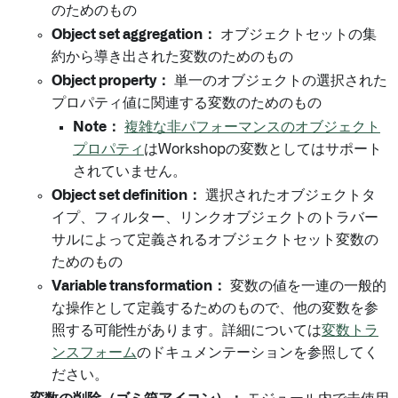
のためのもの
Object set aggregation：
オブジェクトセットの集
約から導き出された変数のためのもの
Object property：
単一のオブジェクトの選択された
プロパティ値に関連する変数のためのもの
Note：
複雑な非パフォーマンスのオブジェクト
プロパティ
はWorkshopの変数としてはサポート
されていません。
Object set definition：
選択されたオブジェクトタ
イプ、フィルター、リンクオブジェクトのトラバー
サルによって定義されるオブジェクトセット変数の
ためのもの
Variable transformation：
変数の値を一連の一般的
な操作として定義するためのもので、他の変数を参
照する可能性があります。詳細については
変数トラ
ンスフォーム
のドキュメンテーションを参照してく
ださい。