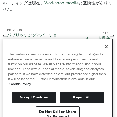
ルーティングは現在、
Workshop mobile
と互換性がありま
せん。
PREVIOUS
NEXT
パブリッシングとバージョ
←
→
ステート保存
ン管理
This website uses cookies and other tracking technologies to
© 2026 Palantir Technologies Inc. All rights
enhance user experience and to analyze performance and
reserved.
traffic on our website. We also share information about your
use of our site with our social media, advertising and analytics
Cookies Statement ↗
partners. If we have detected an opt-out preference signal then
Privacy Statement ↗
it will be honored. Further information is available in our
Terms of Use ↗
Cookie Policy
Do Not Sell or Share My Personal Information
Accept Cookies
Reject All
Do Not Sell or Share
APIリファレンス ↗
My Personal