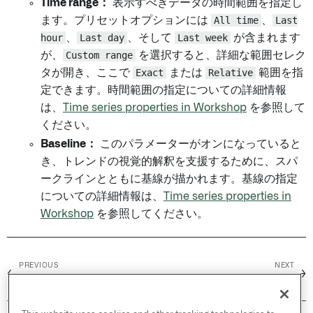
Time range：
表示すべきデータの時間範囲を指定し
ます。プリセットオプションには
All time
、
Last
hour
、
Last day
、そして
Last week
が含まれます
が、
Custom range
を選択すると、詳細な範囲セレク
タが開き、ここで
Exact
または
Relative
範囲を指
定できます。時間範囲の指定についての詳細情報
は、
Time series properties in Workshop
を参照して
ください。
Baseline：
このパラメーターがオンになっていると
き、トレンドの視覚的解釈を支援するために、スパ
ークラインとともに基線が描かれます。基線の指定
についての詳細情報は、
Time series properties in
Workshop
を参照してください。
PREVIOUS
NEXT
←
→
Markdown
ピボットテーブル