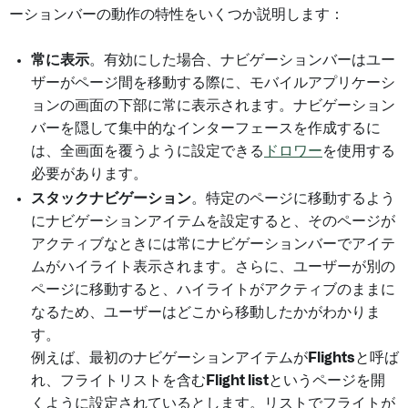
ーションバーの動作の特性をいくつか説明します：
常に表示
。有効にした場合、ナビゲーションバーはユー
ザーがページ間を移動する際に、モバイルアプリケーシ
ョンの画面の下部に常に表示されます。ナビゲーション
バーを隠して集中的なインターフェースを作成するに
は、全画面を覆うように設定できる
ドロワー
を使用する
必要があります。
スタックナビゲーション
。特定のページに移動するよう
にナビゲーションアイテムを設定すると、そのページが
アクティブなときには常にナビゲーションバーでアイテ
ムがハイライト表示されます。さらに、ユーザーが別の
ページに移動すると、ハイライトがアクティブのままに
なるため、ユーザーはどこから移動したかがわかりま
す。
例えば、最初のナビゲーションアイテムが
Flights
と呼ば
れ、フライトリストを含む
Flight list
というページを開
くように設定されているとします。リストでフライトが