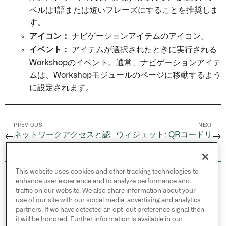
ベルは1語または短いフレーズにすることを推奨しま
す。
アイコン：
ナビゲーションアイテムのアイコン。
イベント：
アイテムが選択されたときに実行される
Workshopのイベント。通常、ナビゲーションアイテ
ムは、Workshopモジュールのページに移動するよう
に設定されます。
PREVIOUS
NEXT
ネットワークアクセスと認
ウィジェット: QRコードリ
←
→
証
ーダー
This website uses cookies and other tracking technologies to
© 2026 Palantir Technologies Inc. All rights
enhance user experience and to analyze performance and
reserved.
traffic on our website. We also share information about your
use of our site with our social media, advertising and analytics
Cookies Statement ↗
partners. If we have detected an opt-out preference signal then
Privacy Statement ↗
it will be honored. Further information is available in our