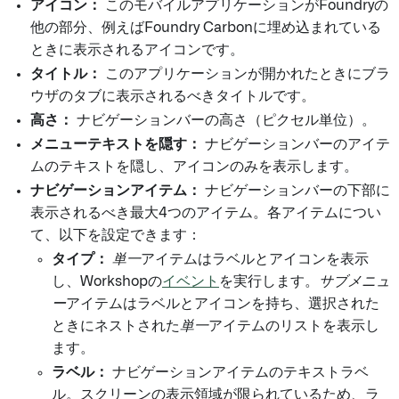
アイコン：
このモバイルアプリケーションがFoundryの
他の部分、例えばFoundry Carbonに埋め込まれている
ときに表示されるアイコンです。
タイトル：
このアプリケーションが開かれたときにブラ
ウザのタブに表示されるべきタイトルです。
高さ：
ナビゲーションバーの高さ（ピクセル単位）。
メニューテキストを隠す：
ナビゲーションバーのアイテ
ムのテキストを隠し、アイコンのみを表示します。
ナビゲーションアイテム：
ナビゲーションバーの下部に
表示されるべき最大4つのアイテム。各アイテムについ
て、以下を設定できます：
タイプ：
単一
アイテムはラベルとアイコンを表示
し、Workshopの
イベント
を実行します。
サブメニュ
ー
アイテムはラベルとアイコンを持ち、選択された
ときにネストされた
単一
アイテムのリストを表示し
ます。
ラベル：
ナビゲーションアイテムのテキストラベ
ル。スクリーンの表示領域が限られているため、ラ