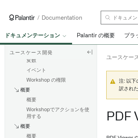
概要
はじめに
Documentation
例示アプリケーション
レイアウト
ドキュメンテーション
Palantir の概要
プラ
レイアウト
ウィジェット
ユースケース開発
ユースケー
変数
イベント
Workshop の権限
注: 以
訳され
概要
概要
Workshopでアクションを使
PDF 
用する
概要
概要