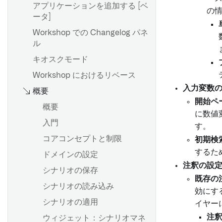
アプリケーションを追加する [ベ
の情
ータ]
Workshop での Changelog パネ
ル
キオスクモード
Workshop におけるリベース
入力変数の
概要
開始ペ
概要
に数値
入門
す。
コアコンセプトと制限
初期検
するた
ドメインの設定
注釈の設定
シナリオの保存
既存の
シナリオの読み込み
効にす
シナリオの適用
イヤー
注釈
ウィジェット：シナリオマネ