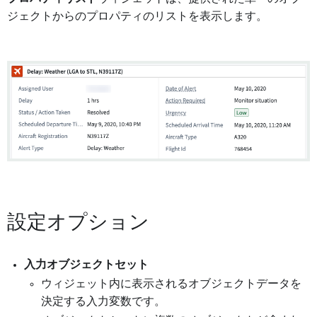
ジェクトからのプロパティのリストを表示します。
設定オプション
入力オブジェクトセット
ウィジェット内に表示されるオブジェクトデータを
決定する入力変数です。