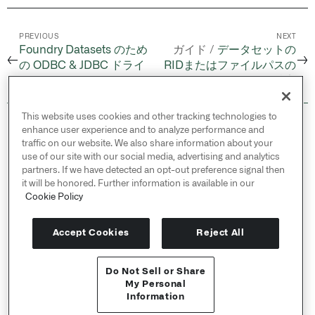
PREVIOUS
NEXT
Foundry Datasets のため
ガイド /
データセットの
←
→
の ODBC & JDBC ドライ
RIDまたはファイルパスの
バー
特定
This website uses cookies and other tracking technologies to
© 2026 Palantir Technologies Inc. All rights
enhance user experience and to analyze performance and
reserved.
traffic on our website. We also share information about your
use of our site with our social media, advertising and analytics
Cookies Statement ↗
partners. If we have detected an opt-out preference signal then
Privacy Statement ↗
it will be honored. Further information is available in our
Terms of Use ↗
Cookie Policy
Do Not Sell or Share My Personal Information
Accept Cookies
Reject All
Do Not Sell or Share
APIリファレンス ↗
My Personal
Information
Send feedback