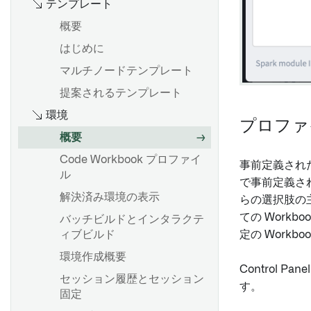
テンプレート
ンを変更する
概要
プロジェクト参照
概要
はじめに
Contour のロジックを
オブジェクトセットのインポ
Pipeline Builder にエクスポ
ートとエクスポート
マルチノードテンプレート
ートする
オブジェクトセットのフィル
提案されるテンプレート
タリング
環境
プロファ
概要
リンクされたオブジェクトの
概要
インポート
LIKE を使った検索パターン
Code Workbook プロファイ
事前定義された
オブジェクトセットの詳細探
構文とサポートされている関
ル
で事前定義さ
索
数
解決済み環境の表示
らの選択肢の主
オブジェクトを詳しく調べる
配列関数
ての Work
バッチビルドとインタラクテ
ためにチャートの選択を使う
latest_calendar_week
ィブビルド
定の Work
ウィンドウ関数
環境作成概要
概要
Control 
セッション履歴とセッション
す。
オブジェクトセットから時系
固定
分析の最適化
列データを作成する