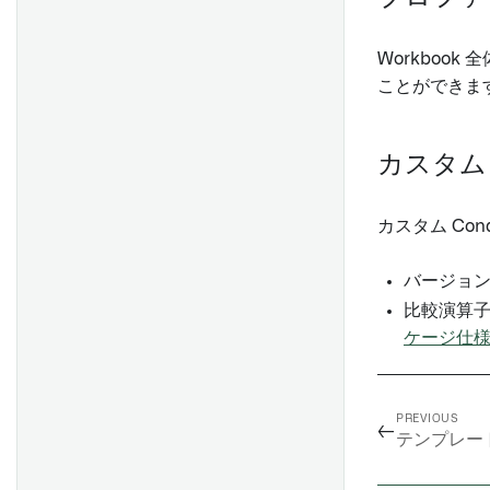
Event set cards
テーブル領域の作成と使用
トランスフォーム
変更
ウィジェットの埋め込み
実体化カード
テンプレートの作成
多重性
コンテンツの追加
Workbook
ウィジェットデータのロック
チャートカード
セルのフォーマット
パーミッション
Foundry の他のアプリケーシ
ことができま
バージョン履歴
テーブルカード
ョンからコンテンツを追加す
ドロップダウン、ロックされ
概要
ドキュメントのアウトライン
る
たセル、リンク
数値カード
フォームを作成する
カスタム 
セットアップ
PDFにエクスポート
ウィジェットの並べ替え
データ更新と編集履歴
文字列カード
シート
はじめに
カスタム関数
幅と高さを変更する
プレゼンテーションビュー
日付/時間カード
シンプルなフィールド
カスタム Co
よくある質問
コンテンツの表示と非表示
ブールカード
データバックドフィールド
Notepad テンプレート
データの自動更新
バージョ
概要
配列カード
フィールドの自動入力
概要
テンプレートを作成する
レポートの複製
比較演算
結果の検証
書き戻しカード
添付ファイルフィールド
セットアップ
ケージ仕様
テンプレート入力を追加
ブール論理
ディスプレイカード
コードエディタ
はじめに
ウィジェットへの入力の接続
概要
アクションの実行
主キーの生成
Tableau Serverの設定
テンプレートを公開する
パラメーターを追加
Visualize time series
PREVIOUS
列を編集する
←
テンプレート
Tableau OAuth設定
パラメーターを変更する
関数ライブラリ
グループ
通知を受け取る
オブジェクトにリンクされた
提案される値を表示する