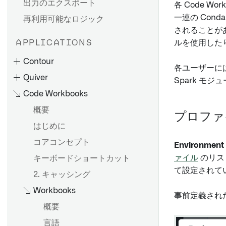
出力のエクスポート
各 Code 
一連の Cond
再利用可能なロジック
されることがあ
APPLICATIONS
ルを使用した
Contour
各ユーザーには
Quiver
Spark モ
Code Workbooks
概要
プロファ
はじめに
コアコンセプト
Environment
ァイル
のリス
キーボードショートカット
パスを作成する
て設定されて
2. キャッシング
分析をパラメータ化する
概要
Workbooks
集約データへの切り替え
データモデル
事前定義され
分析の共有と共同作業
分析ツールバーの使用
概要
結果を共有する
キャンバスモードの使用
言語