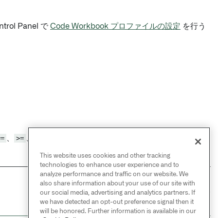
l Panel で
Code Workbook プロファイルの設定
を行う
==
、
>=
、
>
、
<=
、
<
です）詳細については、
Conda パッ
This website uses cookies and other tracking
technologies to enhance user experience and to
analyze performance and traffic on our website. We
also share information about your use of our site with
NEXT
→
our social media, advertising and analytics partners. If
Code Workbook プロファイル
we have detected an opt-out preference signal then it
will be honored. Further information is available in our