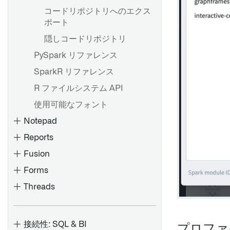
する
コードリポジトリへのエクス
Object View に埋め込む
ポート
Carbon ワークスペースに追
隠しコードリポジトリ
加する
PySpark リファレンス
Marketplace製品にQuiverダ
SparkR リファレンス
ッシュボードを追加する [ベー
R ファイルシステム API
タ]
使用可能なフォント
テンプレートをダッシュボー
ドに変換する
Notepad
Reports
概要
Fusion
ビジュアル関数の作成と使用
Forms
Threads
レガシーなFoundryレポート
をContourまたはNotepadに
オブジェクトカード
概要
変換する
Time series cards
データの検索と利用
Validators
接続性: SQL & BI
レポートのタイトルの追加・
プロファ