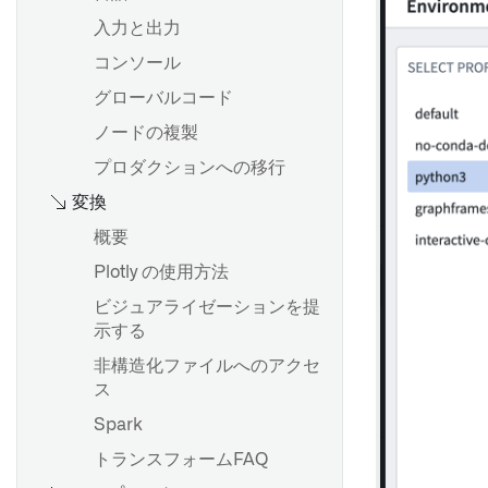
グラフモードの使用
入力と出力
概要
設定の構成
コンソール
ボードを追加する
分析を保存し、共有する
グローバルコード
データのフィルター処理
ノードの複製
データ型
概要
プロダクションへの移行
変換
結果の確認
チャートの作成と設定
Board descriptions
分析をパラメーター化する
概要
Map board
トランスフォームテーブルを
Plotly の使用方法
使用したバッチデータ変換
ビジュアライゼーションを提
数式を使う
示する
概要
カードの索引
非構造化ファイルへのアクセ
はじめに
ス
変換テーブル変換の目次
Spark
数式構文
データセットとして保存
トランスフォームFAQ
Vega Plot
入力データセットのバージョ