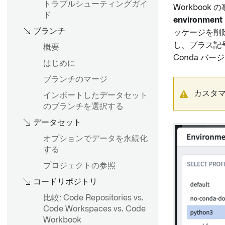
トラブルシューティングガイ
Workboo
Contour の非決定性
time seriesの可視化
ド
environment
Contour のタイムゾーン
time series をトランスフォー
ブランチ
ッケージを削
ムする
し、プラス記
概要
time series 集計
Contour でのコンピュート使
Conda バ
はじめに
用量
時間と値の範囲
ブランチのマージ
時系列予測
カスタ
インポートしたデータセット
のブランチを選択する
概要
データセット
ダッシュボードの作成
オプションでデータを永続化
ダッシュボードの公開と共有
する
分析内でダッシュボードを使
プロジェクトの参照
用する
コードリポジトリ
Workshop モジュールに埋め
比較: Code Repositories vs.
込む
Code Workspaces vs. Code
Notepad ドキュメントに追加
Workbook