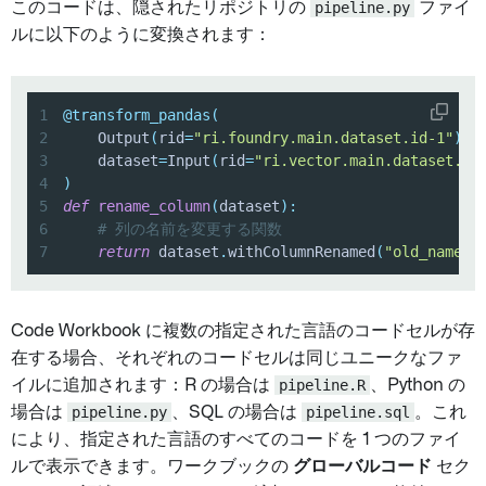
このコードは、隠されたリポジトリの
pipeline.py
ファイ
ルに以下のように変換されます：
1
@transform_pandas
(
2
    Output
(
rid
=
"ri.foundry.main.dataset.id-1"
)
,
3
    dataset
=
Input
(
rid
=
"ri.vector.main.dataset.id
4
)
5
def
rename_column
(
dataset
)
:
6
# 列の名前を変更する関数
7
return
 dataset
.
withColumnRenamed
(
"old_name"
,
Code Workbook に複数の指定された言語のコードセルが存
在する場合、それぞれのコードセルは同じユニークなファ
イルに追加されます：R の場合は
pipeline.R
、Python の
場合は
pipeline.py
、SQL の場合は
pipeline.sql
。これ
により、指定された言語のすべてのコードを 1 つのファイ
ルで表示できます。ワークブックの
グローバルコード
セク