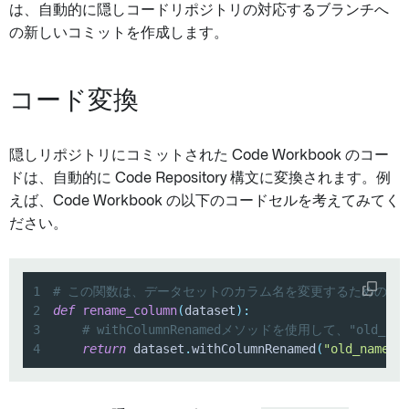
は、自動的に隠しコードリポジトリの対応するブランチへ
の新しいコミットを作成します。
コード変換
隠しリポジトリにコミットされた Code Workbook のコー
ドは、自動的に Code Repository 構文に変換されます。例
えば、Code Workbook の以下のコードセルを考えてみてく
ださい。
1
# この関数は、データセットのカラム名を変更するためのも
2
def
rename_column
(
dataset
)
:
3
# withColumnRenamedメソッドを使用して、"old_
4
return
 dataset
.
withColumnRenamed
(
"old_name"
,