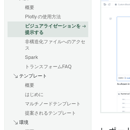
Board descriptions
分析をパラメーター化する
概要
Map board
トランスフォームテーブルを
Plotly の使用方法
使用したバッチデータ変換
ビジュアライゼーションを
数式を使う
提示する
概要
カードの索引
非構造化ファイルへのアクセ
はじめに
ス
変換テーブル変換の目次
Spark
数式構文
データセットとして保存
トランスフォームFAQ
Vega Plot
入力データセットのバージョ
テンプレート
ンを変更する
概要
プロジェクト参照
概要
はじめに
Contour のロジックを
オブジェクトセットのインポ
Pipeline Builder にエクスポ
ートとエクスポート
マルチノードテンプレート
ートする
オブジェクトセットのフィル
提案されるテンプレート
タリング
環境
概要
リンクされたオブジェクトの