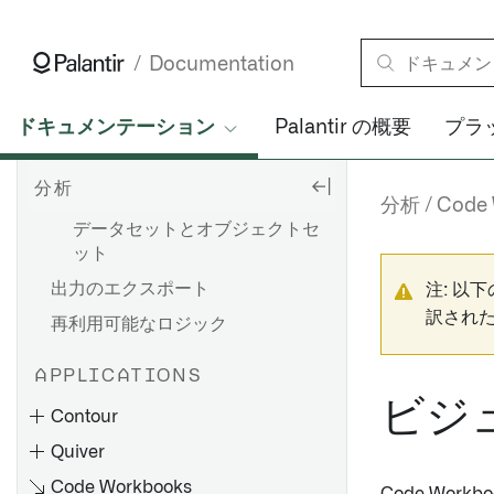
分析
分析の種類
Documentation
ダッシュボード
ダッシュボード
ドキュメンテーション
Palantir の概要
プラ
レポーティング
分析
モデル
分析
Code
データセットとオブジェクトセ
ット
出力のエクスポート
注: 以
訳され
再利用可能なロジック
APPLICATIONS
ビジ
Contour
Quiver
Code Workbooks