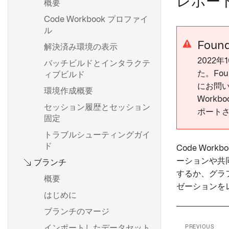
レポー
概要
インポート
LIKE を使った検索パターン
Code Workbook プロファイ
オブジェクトセットの詳細探
構文とサポートされている関
ル
索
数
Foun
解決済み環境の表示
オブジェクトを詳しく調べる
配列関数
2022
バッチビルドとインタラクテ
ためにチャートの選択を使う
た。Fou
latest_calendar_week
ィブビルド
にお問い
ウィンドウ関数
環境作成概要
概要
Work
セッション履歴とセッション
ポート
オブジェクトセットから時系
固定
分析の最適化
列データを作成する
トラブルシューティングガイ
Contour の非決定性
time seriesの可視化
ド
Code Wo
Contour のタイムゾーン
time series をトランスフォー
ーションや共
ブランチ
ムする
するか、グラ
概要
time series 集計
ゼーションを
Contour でのコンピュート使
はじめに
用量
時間と値の範囲
ブランチのマージ
時系列予測
インポートしたデータセット
PREVIOUS