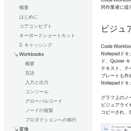
Code Wor
同作業者に提
概要
はじめに
コアコンセプト
ビジュア
キーボードショートカット
パスを作成する
2. キャッシング
分析をパラメータ化する
概要
Code Wo
Notepadド
Workbooks
集約データへの切り替え
データモデル
ド、Quive
分析の共有と共同作業
分析ツールバーの使用
概要
テキスト、テ
結果を共有する
キャンバスモードの使用
言語
プレートも作成
グラフモードの使用
入力と出力
Notepad
概要
設定の構成
コンソール
グラフ上のノ
ボードを追加する
分析を保存し、共有する
グローバルコード
ビジュアライ
データのフィルター処理
ノードの複製
コピーされ、任
データ型
概要
プロダクションへの移行
変換
結果の確認
チャートの作成と設定