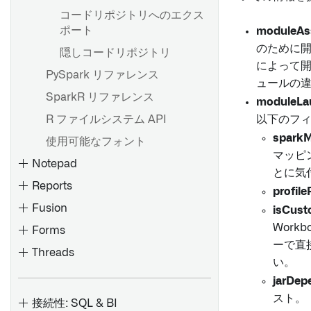
する
コードリポジトリへのエクス
Object View に埋め込む
ポート
moduleAs
のために
Carbon ワークスペースに追
隠しコードリポジトリ
によって
加する
PySpark リファレンス
ュールの
Marketplace製品にQuiverダ
SparkR リファレンス
moduleLa
ッシュボードを追加する [ベー
R ファイルシステム API
以下のフィ
タ]
sparkM
使用可能なフォント
テンプレートをダッシュボー
マッピ
ドに変換する
Notepad
とに気
Reports
profile
概要
Fusion
isCust
ビジュアル関数の作成と使用
Work
Forms
ーで直
Threads
レガシーなFoundryレポート
い。
をContourまたはNotepadに
オブジェクトカード
概要
jarDep
変換する
Time series cards
データの検索と利用
Validators
スト。
接続性: SQL & BI
レポートのタイトルの追加・