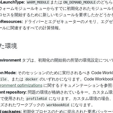
LaunchType:
WARM_MODULE
または
ON_DEMAND_MODULE
のどちら
ウォームモジュールキューからすでに初期化されたモジュール
ロセスを開始するために新しいモジュールを要求したかどうか
Resources:
ドライバーとエグゼキューターのメモリ、エグゼ
ールに関連するすべての計算情報。
た環境
nvironment
タブは、初期化の開始前の所望の環境設定について
tion Mode:
そのセッションのために実行されるべき Code Work
file
、または
docker
のいずれかになります。Code Workbo
ironment optimizations
に関するドキュメンテーションを参照
nt repository:
問題の環境が格納されているキー。カスタム環
ンで使用された
profileRid
になります。カスタム環境の場合、
イズされたワークブックの
workbookRid
になります。
 packages:
初期化プロセスのために提出された要求パッケー