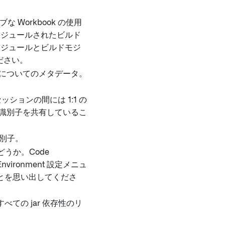
Workbook の使用
ケジュールされたビルド
モジュールとビルドモジ
ださい。
ィについてのメタデータ。
ションの間には 1:1 の
識別子を共有しているこ
識別子。
うか。Code
nvironment 設定メニュ
とを思い出してくださ
ての jar 依存性のリ