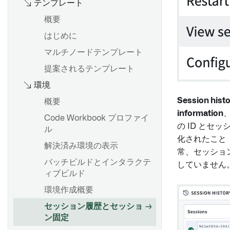
テンプレート
ンを変更する
概要
プロジェクト参照
概要
はじめに
Contour のロジックを
オブジェクトセットのインポ
Pipeline Builder にエクスポ
ートとエクスポート
マルチノードテンプレート
ートする
オブジェクトセットのフィル
提案されるテンプレート
タリング
環境
概要
リンクされたオブジェクトの
Session histo
概要
インポート
LIKE を使った検索パターン
information
Code Workbook プロファイ
オブジェクトセットの詳細探
の ID とセ
構文とサポートされている関
ル
索
化されたこと
数
解決済み環境の表示
オブジェクトを詳しく調べる
常、セッショ
配列関数
バッチビルドとインタラクテ
ためにチャートの選択を使う
していません
latest_calendar_week
ィブビルド
ウィンドウ関数
環境作成概要
概要
セッション履歴とセッショ
オブジェクトセットから時系
ン固定
分析の最適化
列データを作成する