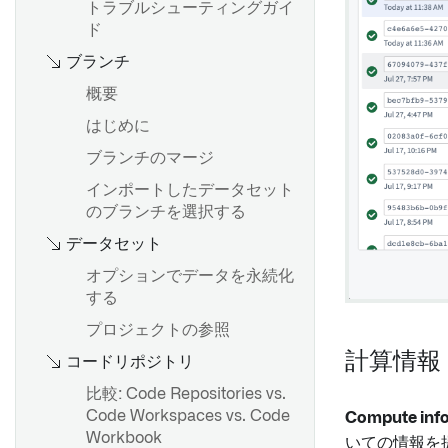
トラブルシューティングガイ
Contour の非決定性
time seriesの可視化
ド
Contour のタイムゾーン
time series をトランスフォー
ブランチ
ムする
概要
time series 集計
Contour でのコンピュート使
はじめに
用量
時間と値の範囲
ブランチのマージ
時系列予測
インポートしたデータセット
のブランチを選択する
概要
データセット
ダッシュボードの作成
オプションでデータを永続化
ダッシュボードの公開と共有
する
分析内でダッシュボードを使
プロジェクトの参照
用する
計算情報
コードリポジトリ
Workshop モジュールに埋め
比較: Code Repositories vs.
込む
Code Workspaces vs. Code
Compute inf
Notepad ドキュメントに追加
Workbook
いての情報を