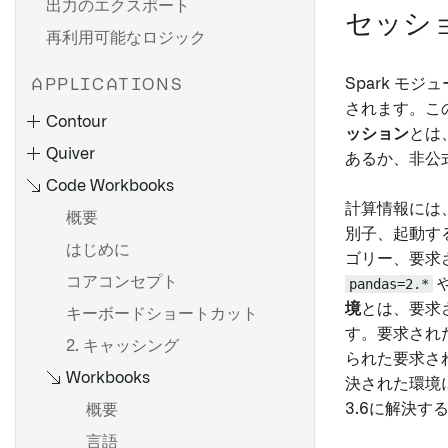
出力のエクスポート
セッシ
再利用可能なロジック
Spark モ
APPLICATIONS
されます。こ
Contour
ッション
とは
Quiver
あるか、非公式
Code Workbooks
計算情報には、
概要
別子、起動す
はじめに
ゴリー、要求
コアコンセプト
pandas=2.*
境
とは、要求
キーボードショートカット
パスを作成する
す。要求され
2. キャッシング
分析をパラメータ化する
概要
られた要求さ
Workbooks
集約データへの切り替え
データモデル
決された環境
3.6に解決す
分析の共有と共同作業
分析ツールバーの使用
概要
結果を共有する
キャンバスモードの使用
言語