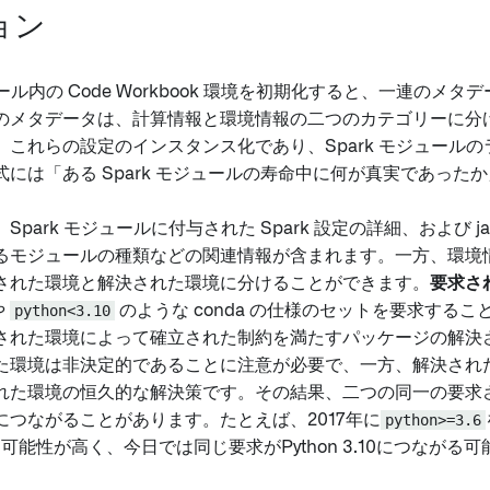
ョン
ジュール内の Code Workbook 環境を初期化すると、一連のメ
のメタデータは、計算情報と環境情報の二つのカテゴリーに分
、これらの設定のインスタンス化であり、Spark モジュール
には「ある Spark モジュールの寿命中に何が真実であった
Spark モジュールに付与された Spark 設定の詳細、および j
るモジュールの種類などの関連情報が含まれます。一方、環境
された環境と解決された環境に分けることができます。
要求さ
や
python<3.10
のような conda の仕様のセットを要求するこ
された環境によって確立された制約を満たすパッケージの解決
た環境は非決定的であることに注意が必要で、一方、解決され
れた環境の恒久的な解決策です。その結果、二つの同一の要求
につながることがあります。たとえば、2017年に
python>=3.6
る可能性が高く、今日では同じ要求がPython 3.10につながる