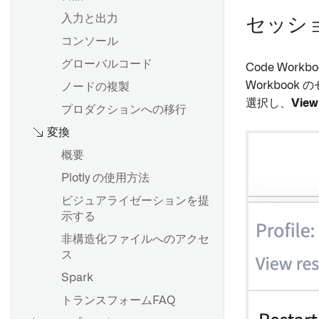
グラフモードの使用
入力と出力
セッシ
概要
設定の構成
コンソール
ボードを追加する
分析を保存し、共有する
グローバルコード
Code Wor
Workbook
データのフィルター処理
ノードの複製
選択し、
View
データ型
概要
プロダクションへの移行
変換
結果の確認
チャートの作成と設定
Board descriptions
分析をパラメーター化する
概要
Map board
トランスフォームテーブルを
Plotly の使用方法
使用したバッチデータ変換
ビジュアライゼーションを提
数式を使う
示する
概要
カードの索引
非構造化ファイルへのアクセ
はじめに
ス
変換テーブル変換の目次
Spark
数式構文
データセットとして保存
トランスフォームFAQ
Vega Plot
入力データセットのバージョ