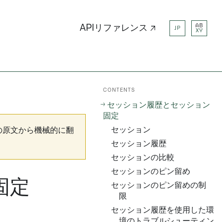
AB
APIリファレンス ↗
JP
XY
CONTENTS
セッション履歴とセッション
固定
セッション
の原文から機械的に翻
セッション履歴
セッションの比較
セッションのピン留め
固定
セッションのピン留めの制
限
セッション履歴を使用した環
境のトラブルシューティン