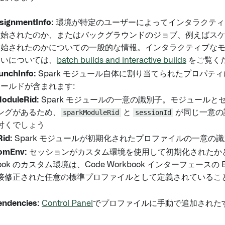
signmentInfo:
環境が特定のユーザーによってインタラクティブな 
開始されたのか、またはバックグラウンドのジョブ、例えばス
開始されたのかについての一般的な情報。インタラクティブな
違いについては、
batch builds and interactive builds
をご覧く
unchInfo:
Spark モジュール自体に割り当てられたプロパテ
ールドが含まれます:
oduleRid:
Spark モジュールの一意の識別子。モジュールとセッ
ングがあるため、
sparkModuleRid
と
sessionId
が同じ一意の
付くでしょう
Rid:
Spark モジュールが初期化されたプロファイルの一意の
omEnv:
セッションがカスタム環境を使用して初期化されたかど
book のカスタム環境は、Code Workbook インターフェースの E
接修正された任意の標準プロファイルとして定義されているこ
endencies:
Control Panel
でプロファイルに手動で追加されたすべ