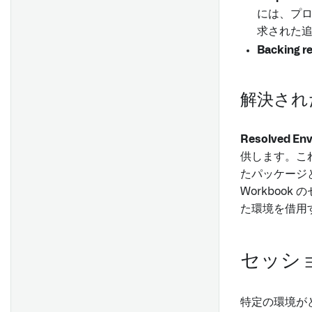
結合
フォームを他のユーザーと共
ドキュメントを表示する
には、プロ
概要
複数のパラメーターを統合す
Fusion からデータセットへの
有する
フィルター処理する
求された
ドキュメントの埋め込み
る
セットアップ
データ同期
レスポンスのレビューと編集
Null とエラー処理
Backing re
テンプレートからドキュメン
パラメーターをウィジェット
はじめに
テーブルをデータセットに再
他の Foundry アプリケーショ
数値演算
トを生成およびエクスポート
タイトルの接頭辞として使用
同期する
ンとの統合
する
する
数値の比較
解決され
XLSドキュメントのインポー
よくある質問
既存の Notepad ドキュメント
文字列操作
ト
をエクスポートする
概要
レポートを他の人と共有する
文字列の比較
データセットのインデックス
Resolved En
サーバー設定
作成
レポートでの協力作業
供します。こ
時間操作
アンカーリンク
はじめに
データセットの参照
たパッケージ
PDF または PowerPoint への
時間の比較
リソースリンク
エクスポート
Workboo
プロジェクトの範囲
ブール演算
た環境を借用
現在の日付
レポートのテキストをマーク
ブール値の比較
ダウンとしてコピーする
ユーザーのメンション
配列操作
ボードのデータを CSV にエク
LaTeX ウィジェット
セッシ
スポートする
範囲操作
Page break
Time series 操作
画像
特定の環境が