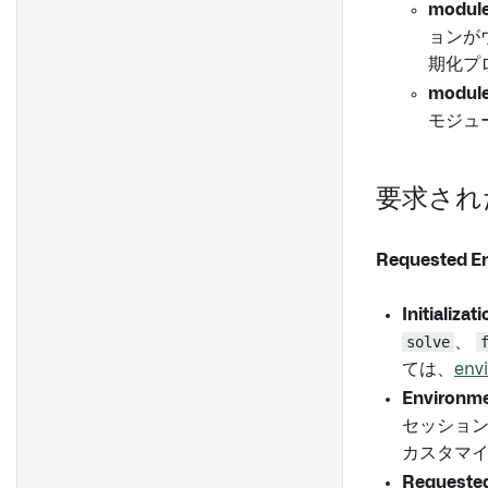
Event set cards
module
テーブル領域の作成と使用
トランスフォーム
変更
ウィジェットの埋め込み
ョンが
実体化カード
テンプレートの作成
多重性
コンテンツの追加
ウィジェットデータのロック
期化プ
チャートカード
セルのフォーマット
パーミッション
Foundry の他のアプリケーシ
module
バージョン履歴
テーブルカード
ョンからコンテンツを追加す
ドロップダウン、ロックされ
モジュ
概要
ドキュメントのアウトライン
る
たセル、リンク
数値カード
フォームを作成する
セットアップ
PDFにエクスポート
ウィジェットの並べ替え
データ更新と編集履歴
文字列カード
シート
要求され
はじめに
カスタム関数
幅と高さを変更する
プレゼンテーションビュー
日付/時間カード
シンプルなフィールド
よくある質問
コンテンツの表示と非表示
ブールカード
データバックドフィールド
Requested E
Notepad テンプレート
データの自動更新
概要
配列カード
フィールドの自動入力
概要
テンプレートを作成する
レポートの複製
Initializa
結果の検証
書き戻しカード
添付ファイルフィールド
セットアップ
テンプレート入力を追加
solve
、
ブール論理
ディスプレイカード
コードエディタ
ては、
env
はじめに
ウィジェットへの入力の接続
概要
アクションの実行
主キーの生成
Environme
Tableau Serverの設定
テンプレートを公開する
パラメーターを追加
Visualize time series
列を編集する
セッショ
Tableau OAuth設定
パラメーターを変更する
カスタマ
関数ライブラリ
グループ
通知を受け取る
オブジェクトにリンクされた
提案される値を表示する
Requested