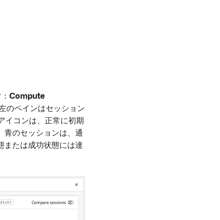
す：
Compute
左のペインはセッション
のアイコンは、正常に初期
。青のセッションは、通
態または成功状態には達