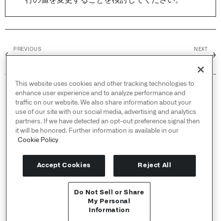
行の値を変更することを検討してください。
PREVIOUS
NEXT
←
→
分析をパラメータ化する
分析の共有と共同作業
This website uses cookies and other tracking technologies to
© 2026 Palantir Technologies Inc. All rights
enhance user experience and to analyze performance and
reserved.
traffic on our website. We also share information about your
use of our site with our social media, advertising and analytics
Cookies Statement ↗
partners. If we have detected an opt-out preference signal then
Privacy Statement ↗
it will be honored. Further information is available in our
Cookie Policy
Terms of Use ↗
Do Not Sell or Share My Personal Information
Accept Cookies
Reject All
Do Not Sell or Share
APIリファレンス ↗
My Personal
Information