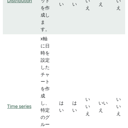
Distribution
ット
い
い
い
い
え
を作
え
え
成し
ま
す。
x軸
に日
時を
設定
した
チャ
ート
を作
成
い
い
し、
は
は
いい
Time series
い
い
特定
い
い
え
え
え
のグ
ルー