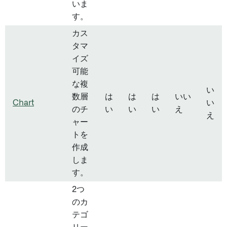
いま
す。
カス
タマ
イズ
可能
な複
い
数層
は
は
は
いい
Chart
い
のチ
い
い
い
え
え
ャー
トを
作成
しま
す。
2つ
のカ
テゴ