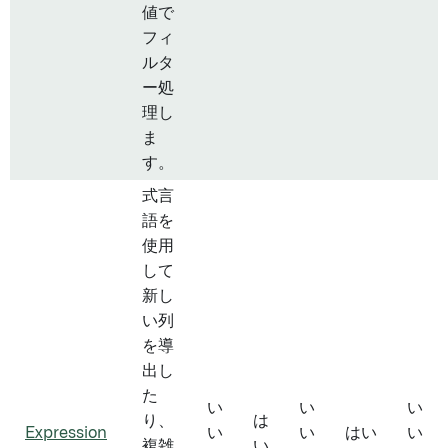
値で
フィ
ルタ
ー処
理し
ま
す。
式言
語を
使用
して
新し
い列
を導
出し
た
い
い
い
り、
は
Expression
い
い
はい
い
複雑
い