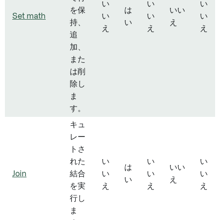
い
い
い
を保
は
いい
Set math
い
い
い
持、
い
え
え
え
え
追
加、
また
は削
除し
ま
す。
キュ
レー
トさ
れた
い
い
い
は
いい
Join
結合
い
い
い
い
え
を実
え
え
え
行し
ま