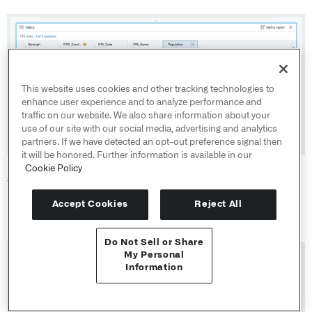
This website uses cookies and other tracking technologies to
enhance user experience and to analyze performance and
traffic on our website. We also share information about your
use of our site with our social media, advertising and analytics
partners. If we have detected an opt-out preference signal then
it will be honored. Further information is available in our
Cookie Policy
複数の列を同時に移動するには、Shift キーを押しながら列
を選択します。
Configure
パネルを使用して、複数の列を
Accept Cookies
Reject All
同時に変更することもできます。
Do Not Sell or Share
APIリファレンス ↗
My Personal
Information
Send feedback