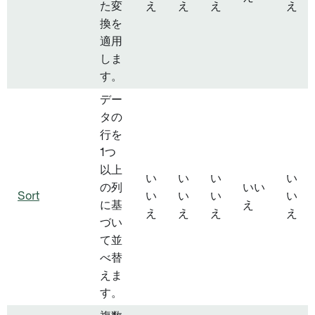
た変
え
え
え
え
換を
適用
しま
す。
デー
タの
行を
1つ
以上
い
い
い
い
の列
いい
Sort
い
い
い
い
に基
え
え
え
え
え
づい
て並
べ替
えま
す。