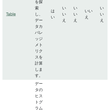
を探
索
い
い
い
は
いい
Table
し、
い
い
い
い
え
デー
え
え
え
タカ
バレ
ッジ
メト
リク
スを
計算
しま
す。
デー
タの
ヒス
トグ
ラム