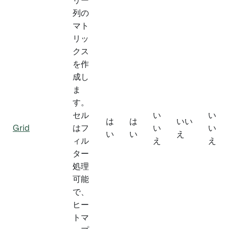
リー
列の
マト
リッ
クス
を作
成し
ま
す。
セル
い
い
は
は
いい
Grid
はフ
い
い
い
い
え
ィル
え
え
ター
処理
可能
で、
ヒー
トマ