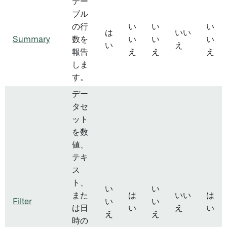
テー
ブル
の行
い
い
い
は
いい
Summary
数を
い
い
い
い
え
報告
え
え
え
しま
す。
デー
タセ
ット
を数
値、
テキ
ス
ト、
い
い
また
は
いい
は
Filter
い
い
は日
い
え
い
え
え
時の