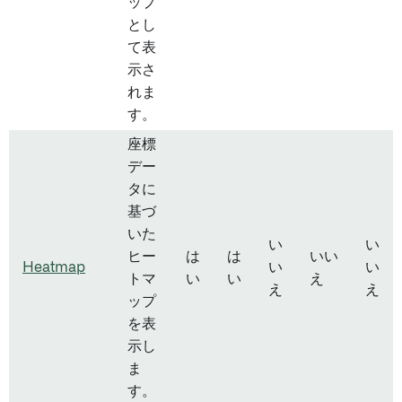
ップ
とし
て表
示さ
れま
す。
座標
デー
タに
基づ
いた
い
い
ヒー
は
は
いい
Heatmap
い
い
トマ
い
い
え
え
え
ップ
を表
示し
ま
す。