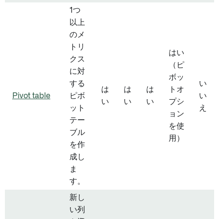
1つ
以上
のメ
トリ
はい
クス
（ピ
に対
ボッ
する
い
は
は
は
トオ
Pivot table
ピボ
い
い
い
い
プシ
ット
え
ョン
テー
を使
ブル
用）
を作
成し
ま
す。
新し
い列