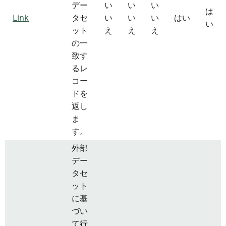
デー
い
い
い
は
Link
タセ
い
い
い
はい
い
ット
え
え
え
の一
致す
るレ
コー
ドを
返し
ま
す。
外部
デー
タセ
ット
に基
づい
て行