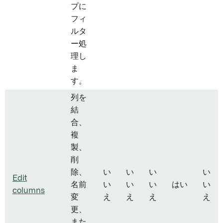
プに
フィ
ルタ
ー処
理し
ま
す。
列を
結
合、
複
製、
削
除、
い
い
い
い
Edit
名前
い
い
い
はい
い
columns
変
え
え
え
え
更、
また