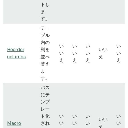
トし
ま
す。
テー
ブル
内の
い
い
い
い
Reorder
列を
いい
い
い
い
い
columns
並べ
え
え
え
え
え
替え
ま
す。
パス
にテ
ンプ
レー
ト化
い
い
い
い
いい
Macro
され
い
い
い
い
え