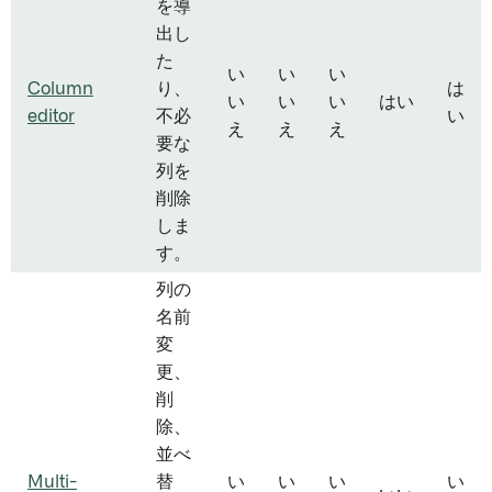
を導
出し
た
い
い
い
Column
り、
は
い
い
い
はい
editor
不必
い
え
え
え
要な
列を
削除
しま
す。
列の
名前
変
更、
削
除、
並べ
Multi-
替
い
い
い
い