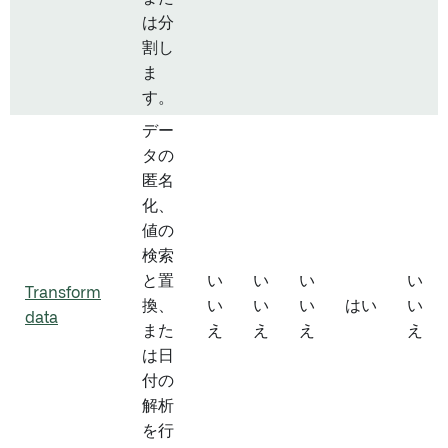
は分
割し
ま
す。
デー
タの
匿名
化、
値の
検索
と置
い
い
い
い
Transform
換、
い
い
い
はい
い
data
また
え
え
え
え
は日
付の
解析
を行