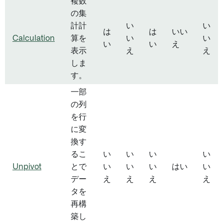
複数
の集
計計
い
い
は
は
いい
Calculation
算を
い
い
い
い
え
表示
え
え
しま
す。
一部
の列
を行
に変
換す
るこ
い
い
い
い
Unpivot
とで
い
い
い
はい
い
デー
え
え
え
え
タを
再構
築し