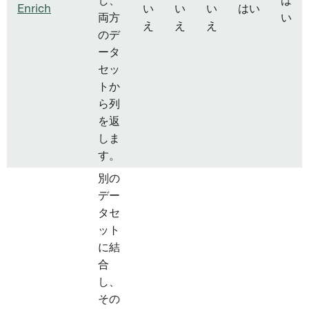
し、
は
Enrich
い
い
い
はい
両方
い
え
え
え
のデ
ータ
セッ
トか
ら列
を返
しま
す。
別の
デー
タセ
ット
に結
合
し、
その