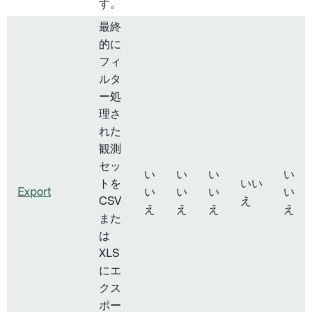
す。
最終
的に
フィ
ルタ
ー処
理さ
れた
観測
セッ
い
い
い
い
トを
いい
Export
い
い
い
い
CSV
え
え
え
え
え
また
は
XLS
にエ
クス
ポー