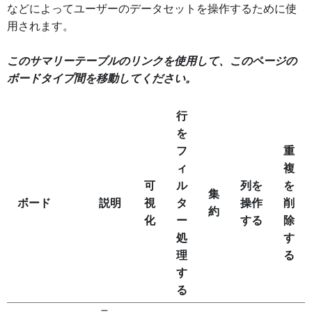
などによってユーザーのデータセットを操作するために使
用されます。
このサマリーテーブルのリンクを使用して、このページの
ボードタイプ間を移動してください。
行
を
フ
重
ィ
複
可
ル
列を
を
集
ボード
説明
視
タ
操作
削
約
化
ー
する
除
処
す
理
る
す
る