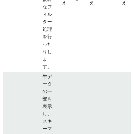
え
え
え
なフ
ィル
ター
処理
を行
った
りし
ま
す。
生デ
ータ
の一
部を
表示
し、
スキ
ーマ