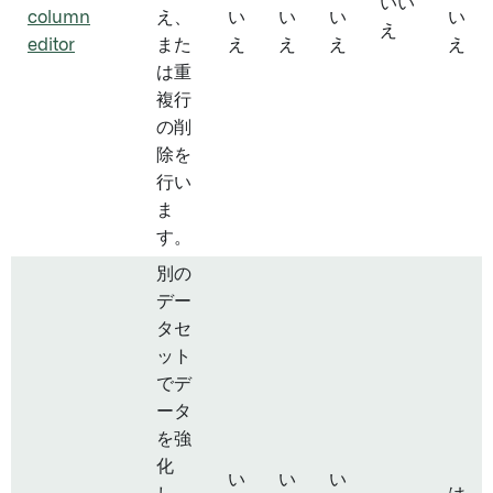
いい
column
え、
い
い
い
い
え
editor
また
え
え
え
え
は重
複行
の削
除を
行い
ま
す。
別の
デー
タセ
ット
でデ
ータ
を強
化
い
い
い