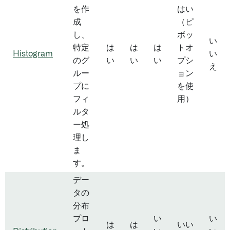
を作
はい
成
（ピ
し、
ボッ
い
特定
は
は
は
トオ
Histogram
い
のグ
い
い
い
プシ
え
ルー
ョン
プに
を使
フィ
用）
ルタ
ー処
理し
ま
す。
デー
タの
分布
プロ
い
い
は
は
いい