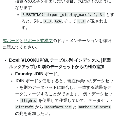
括弧内の文字を抽出したい場合、式は以下のように
なります：
SUBSTRING("airport_display_name", 2, 3)
とす
ると、列に
ALB
,
AZA
, そして
CLT
が返されま
す。
式ボード
と
サポート式構文
のドキュメンテーションを詳細
に読んでください。
Excel: VLOOKUP(値, テーブル, 列_インデックス, [範囲_
ルックアップ]) & 別のデータセットからの列の追加
Foundry
:
JOIN
ボード。
JOIN ボードを使用すると、現在作業中のデータセッ
トを別のデータセットに結合し、一致する結果をデ
ータにマージすることができます。 例：データセッ
ト
flights
を使用して作業していて、データセット
aircraft
から
manufacturer
と
number_of_seats
の列を追加したい。