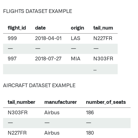
FLIGHTS DATASET EXAMPLE
flight_id
date
origin
tail_num
999
2018-04-01
LAS
N227FR
---
---
---
---
997
2018-07-27
MIA
N303FR
…
AIRCRAFT DATASET EXAMPLE
tail_number
manufacturer
number_of_seats
N303FR
Airbus
186
---
---
---
N227FR
Airbus
180