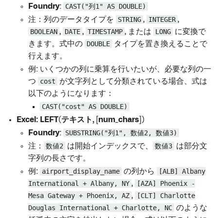
Foundry
:
CAST("列1" AS DOUBLE)
注：列のデータタイプを
STRING
,
INTEGER
,
BOOLEAN
,
DATE
,
TIMESTAMP
, または
LONG
に変換で
きます。式中の
DOUBLE
タイプを置き換えることで
行えます。
例: いくつかの列に乗算を行いたいが、必要な列の一
つ
cost
が文字列として分類されている場合、式は
以下のようになります：
CAST("cost" AS DOUBLE)
Excel: LEFT(テキスト, [num_chars])
Foundry
:
SUBSTRING("列1", 数値2, 数値3)
注：
数値2
は開始インデックスで、
数値3
は部分文
字列の長さです。
例:
airport_display_name
の列から
[ALB] Albany
International + Albany, NY
,
[AZA] Phoenix -
Mesa Gateway + Phoenix, AZ
,
[CLT] Charlotte
Douglas International + Charlotte, NC
のような