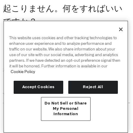
起こりません。何をすればいい
ですか？
This website uses cookies and other tracking technologies to
これは、分析にパスが多すぎる場合に発生することがあり
enhance user experience and to analyze performance and
ます。不要なパスを削除してから再度複製を試みてくださ
traffic on our website. We also share information about your
い。
use of our site with our social media, advertising and analytics
partners. If we have detected an opt-out preference signal then
it will be honored. Further information is available in our
一般的なパフォーマンスの問題
のセクションを参照してく
Cookie Policy
ださい。
Accept Cookies
Reject All
トップに戻る
Do Not Sell or Share
APIリファレンス ↗
My Personal
Information
Contour からデータセットをビ
Send feedback