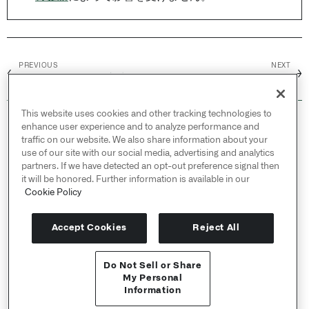
PREVIOUS
NEXT
←
→
フィールドの自動入力
コードエディタ
This website uses cookies and other tracking technologies to
© 2026 Palantir Technologies Inc. All rights
enhance user experience and to analyze performance and
reserved.
traffic on our website. We also share information about your
use of our site with our social media, advertising and analytics
Cookies Statement ↗
partners. If we have detected an opt-out preference signal then
Privacy Statement ↗
it will be honored. Further information is available in our
Terms of Use ↗
Cookie Policy
Do Not Sell or Share My Personal Information
Accept Cookies
Reject All
Do Not Sell or Share
APIリファレンス ↗
My Personal
Information
Send feedback