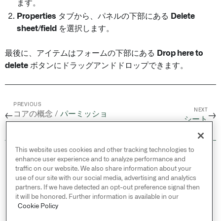
ます。
Properties
タブから、パネルの下部にある
Delete
sheet/field
を選択します。
最後に、アイテムはフォームの下部にある
Drop here to
delete
ボタンにドラッグアンドドロップできます。
PREVIOUS
NEXT
コアの概念 /
パーミッショ
←
→
シート
ン
This website uses cookies and other tracking technologies to
© 2026 Palantir Technologies Inc. All rights
enhance user experience and to analyze performance and
reserved.
traffic on our website. We also share information about your
use of our site with our social media, advertising and analytics
Cookies Statement ↗
partners. If we have detected an opt-out preference signal then
Privacy Statement ↗
it will be honored. Further information is available in our
Terms of Use ↗
Cookie Policy