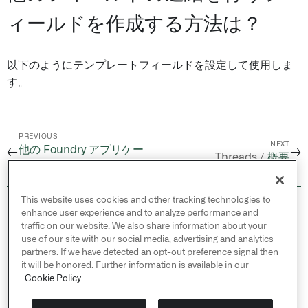
ィールドを作成する方法は？
以下のようにテンプレートフィールドを設定して使用しま
す。
PREVIOUS
NEXT
他の Foundry アプリケー
←
→
Threads /
概要
ションとの統合
This website uses cookies and other tracking technologies to
© 2026 Palantir Technologies Inc. All rights
enhance user experience and to analyze performance and
reserved.
traffic on our website. We also share information about your
use of our site with our social media, advertising and analytics
Cookies Statement ↗
partners. If we have detected an opt-out preference signal then
Privacy Statement ↗
it will be honored. Further information is available in our
Terms of Use ↗
Cookie Policy
Do Not Sell or Share My Personal Information