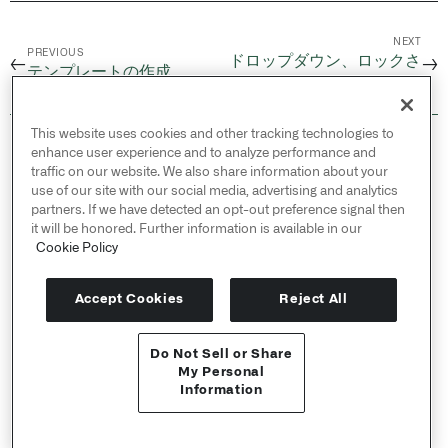
NEXT
PREVIOUS
ドロップダウン、ロックさ
←
→
テンプレートの作成
れたセル、リンク
This website uses cookies and other tracking technologies to
© 2026 Palantir Technologies Inc. All rights
enhance user experience and to analyze performance and
reserved.
traffic on our website. We also share information about your
use of our site with our social media, advertising and analytics
Cookies Statement ↗
partners. If we have detected an opt-out preference signal then
Privacy Statement ↗
it will be honored. Further information is available in our
Terms of Use ↗
Cookie Policy
Do Not Sell or Share My Personal Information
Accept Cookies
Reject All
Do Not Sell or Share
APIリファレンス ↗
My Personal
Information
Send feedback